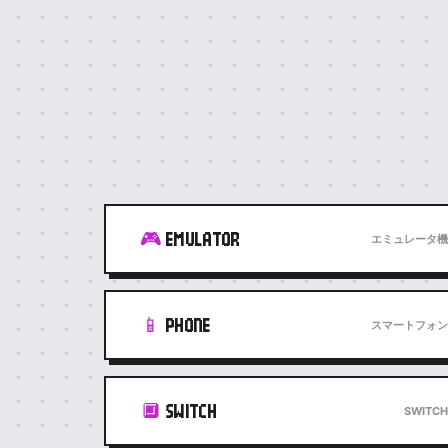
🎮
EMULATOR
エミュレータ機
📱
PHONE
スマートフォン
🔲
SWITCH
SWITCH