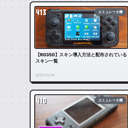
413
エミュレータ機
【RG350】スキン導入方法と配布されている
スキン一覧
2020.05.04
410
エミュレータ機