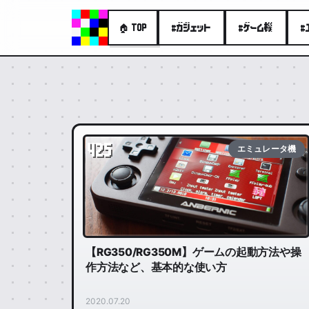
#ガジェット
#ゲーム機
#
🏠 TOP
425
エミュレータ機
【RG350/RG350M】ゲームの起動方法や操
作方法など、基本的な使い方
2020.07.20