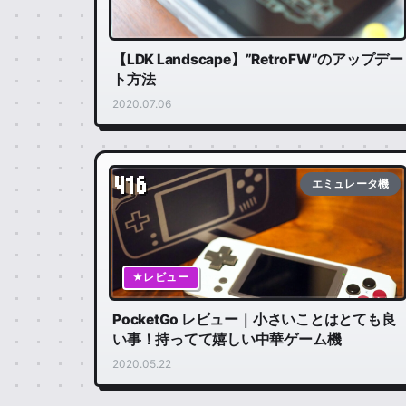
【LDK Landscape】”RetroFW”のアップデー
ト方法
2020.07.06
416
エミュレータ機
★レビュー
PocketGo レビュー｜小さいことはとても良
い事！持ってて嬉しい中華ゲーム機
2020.05.22