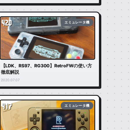
420
エミュレータ機
【LDK、RS97、RG300】RetroFWの使い方
徹底解説
2020.07.07
417
エミュレータ機