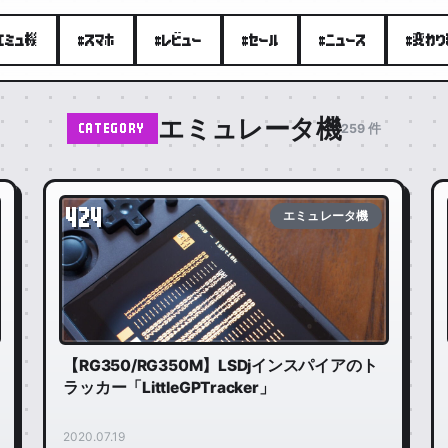
エミュ機
#スマホ
#レビュー
#セール
#ニュース
#変わ
エミュレータ機
259 件
CATEGORY
424
エミュレータ機
【RG350/RG350M】LSDjインスパイアのト
ラッカー「LittleGPTracker」
2020.07.19