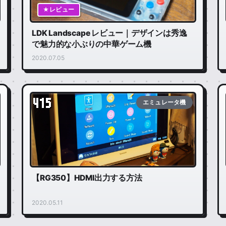
★レビュー
LDK Landscape レビュー｜デザインは秀逸
で魅力的な小ぶりの中華ゲーム機
2020.07.05
415
エミュレータ機
【RG350】HDMI出力する方法
2020.05.11