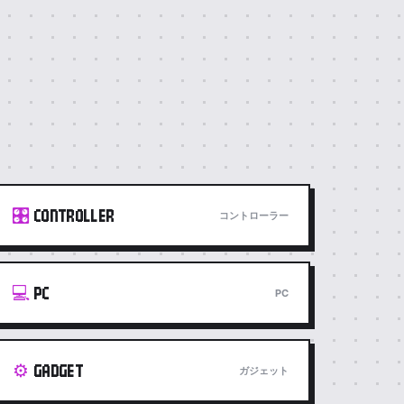
🎛️
CONTROLLER
コントローラー
💻
PC
PC
⚙️
GADGET
ガジェット