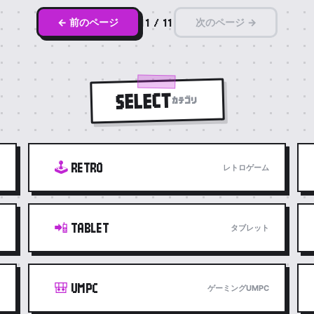
← 前のページ
次のページ →
11 / 11
SELECT
カテゴリ
🕹️
RETRO
レトロゲーム
📲
TABLET
タブレット
🎒
UMPC
ゲーミングUMPC