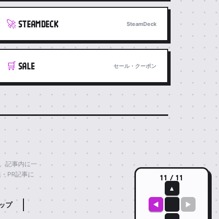
🚀
STEAMDECK
SteamDeck
🛒
SALE
セール・クーポン
す。記事内に一
・PR記事に
11 / 11
▲
◀
▶
ップ