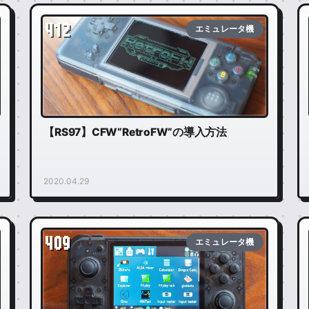
412
エミュレータ機
【RS97】CFW”RetroFW”の導入方法
2020.04.29
409
エミュレータ機