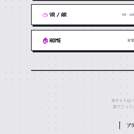
🥽
VR / AR
VR・AR
🏠
HOME
家電
当サイトはバ
部アフィリ
プ