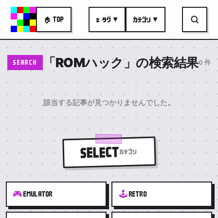
🏠 TOP
# タグ ▼
カテゴリ ▼
「ROMハック」の検索結果
0 件
SEARCH
該当する記事が見つかりませんでした。
SELECT
カテゴリ
🎮
🕹️
EMULATOR
RETRO