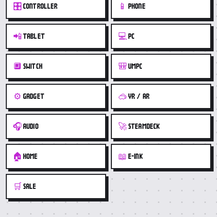
🎛️
📱
CONTROLLER
PHONE
📲
💻
TABLET
PC
🔲
🎒
SWITCH
UMPC
⚙️
🥽
GADGET
VR / AR
🎧
🚀
AUDIO
STEAMDECK
🏠
📖
HOME
E-INK
🛒
SALE