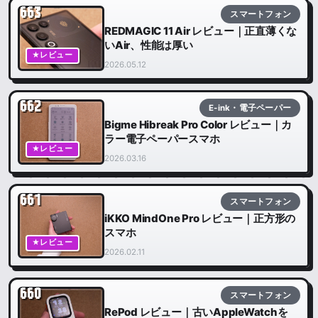
663
スマートフォン
REDMAGIC 11 Air レビュー｜正直薄くな
いAir、性能は厚い
★レビュー
2026.05.12
662
E-ink・電子ペーパー
Bigme Hibreak Pro Color レビュー｜カ
ラー電子ペーパースマホ
★レビュー
2026.03.16
661
スマートフォン
iKKO MindOne Pro レビュー｜正方形の
スマホ
★レビュー
2026.02.11
660
スマートフォン
RePod レビュー｜古いAppleWatchを