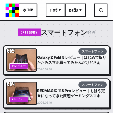
🏠 TOP
# タグ ▼
カテゴリ ▼
スマートフォン
54 件
CATEGORY
665
スマートフォン
Galaxy Z Fold 5 レビュー｜はじめて折り
たたみスマホ買ってみたんだけどさぁ
★レビュー
2026.07.07
664
スマートフォン
REDMAGIC 11S Pro レビュー｜もはや定
番になってきた変態ゲーミングスマホ
★レビュー
2026.06.19