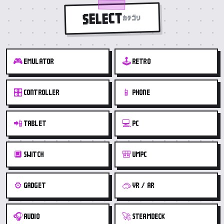
SELECT
カテゴリ
🎮
🕹️
EMULATOR
RETRO
🎛️
📱
CONTROLLER
PHONE
📲
💻
TABLET
PC
🔲
🎒
SWITCH
UMPC
⚙️
🥽
GADGET
VR / AR
🎧
🚀
AUDIO
STEAMDECK