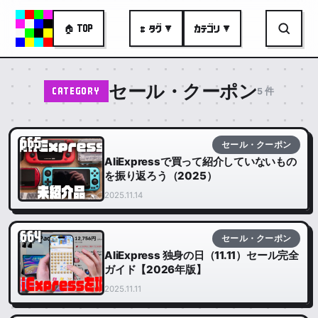
🏠 TOP
# タグ ▼
カテゴリ ▼
セール・クーポン
5 件
CATEGORY
665
セール・クーポン
AliExpressで買って紹介していないもの
を振り返ろう（2025）
2025.11.14
664
セール・クーポン
AliExpress 独身の日（11.11）セール完全
ガイド【2026年版】
2025.11.11