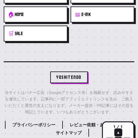
🏠
📖
HOME
E-INK
🛒
SALE
YOSHITENDO
当サイトはバナー広告（Googleアドセンス等）を掲載せず、読みやすさ
を優先しています。記事内に一部アフィリエイトリンクを含み、ご購入
いただくと運営の支えになります。メーカー提供・PR記事にはその旨を
明記しています。いつもありがとうございます。
プライバシーポリシー
レビュー依頼・お問い合わせ
1 / 1
サイトマップ
▲