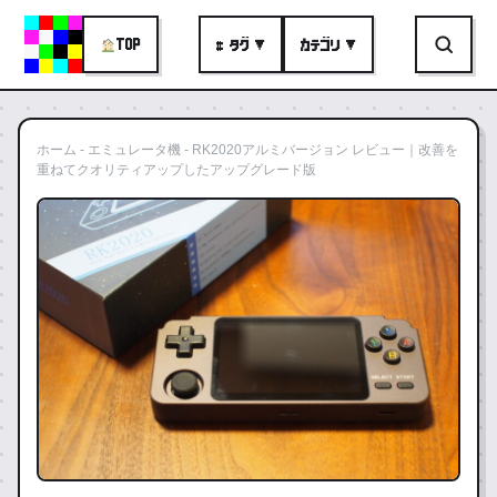
TOP
# タグ ▼
カテゴリ ▼
ホーム
-
エミュレータ機
-
RK2020アルミバージョン レビュー｜改善を
重ねてクオリティアップしたアップグレード版