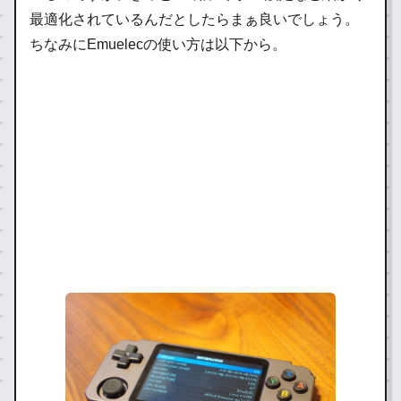
最適化されているんだとしたらまぁ良いでしょう。
ちなみにEmuelecの使い方は以下から。
【RK2020】使い方・CFW導入方法等
まとめ
yo
sh