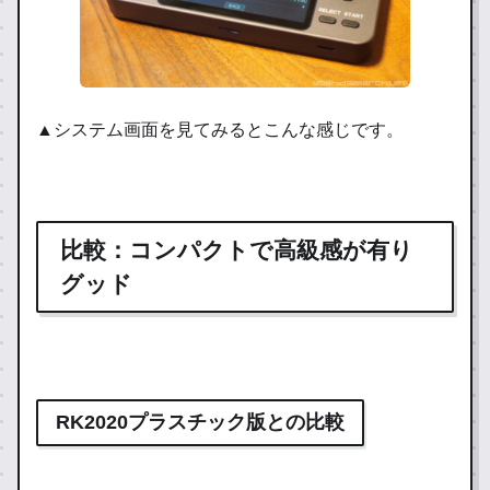
iv
es
.c
デフォルトシステム（EMUELEC3.5）での基
o
本操作RK2020は使い方に一癖も二癖も有り
m
ますが、慣れればその高いスペックを使いこ
なすことが出来ます。デフォルトのファーム
▲システム画面を見てみるとこんな感じです。
ウェア「EMUELEC3.5」での基本操作につい
て写真を多く使いまと…
比較：コンパクトで高級感が有り
グッド
RK2020プラスチック版との比較