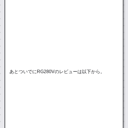
8.
ンストールガイドの実機レビュー。実際
s.c
に使って確かめた正直な評価・スペッ
om
22
ク・おすすめポイントを詳しく解説。
あとついでにRG280Vのレビューは以下から。
20
『SimpleMenu』を導入してシンプ
21
yo
ルでグラフィカルなUIを手に入れよ
shi
.0
う
『SimpleMenu』を導入してシンプルで
ve
4.
グラフィカルなUIを手に入れようの実機
s.c
レビュー。実際に使って確かめた正直な
om
10
評価・スペック・おすすめポイントを詳
しく解説。