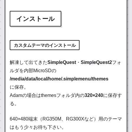
インストール
カスタムテーマのインストール
解凍して出てきた
SimpleQuest
・
SimpleQuest2
フォ
ルダを内部MicroSDの
/media/data/local/home/.simplemenu/themes
に保存。
Adamの場合はthemesフォルダ内の
320×240
に保存す
る。
640×480端末（RG350M、RG300Xなど）用のテーマ
はもう少々お待ち下さい。