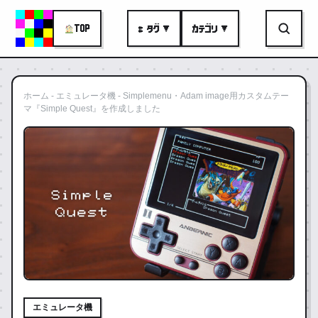
TOP
# タグ ▼
カテゴリ ▼
ホーム
-
エミュレータ機
-
Simplemenu・Adam image用カスタムテー
マ『Simple Quest』を作成しました
エミュレータ機