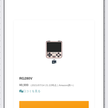
202
RG280V レビュー｜ポケットに
1.0
yos
忍び込ませておきたくなる、と
hive
にかく可愛い縦型の中華ゲーム
RG280Vの実機レビュー。実際に使っ
1.1
s.co
機
て確かめた正直な評価・スペック・お
8
m
すすめポイントを詳しく解説。
RG280V
¥8,999
（2021/07/14 21:22時点 | Amazon調べ）
口コミを見る