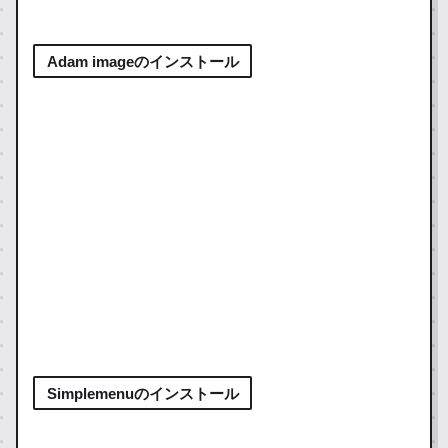
Adam imageのインストール
20
Simplemenuのインストール
新しい標準仕様！『Adam
21
yo
image』のインストールガイド
shi
.0
新しい標準仕様！『Adam image』のイ
ve