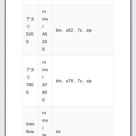
ro
アタ
ms
リ
/
bin、a52、7z、zip
520
A5
0
20
0
ro
アタ
ms
リ
/
bin、a78、7z、zip
780
A7
0
80
0
ro
ms
Intei
/
llivis
int
IN