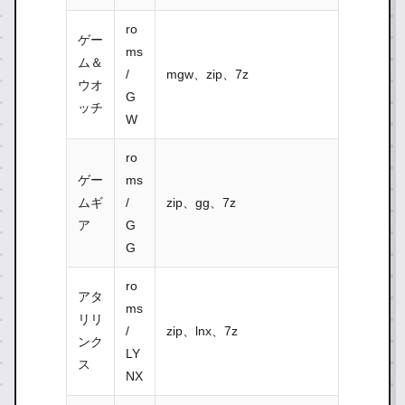
ro
ゲー
ms
ム＆
/
mgw、zip、7z
ウオ
G
ッチ
W
ro
ゲー
ms
ムギ
/
zip、gg、7z
ア
G
G
ro
アタ
ms
リリ
/
zip、lnx、7z
ンク
LY
ス
NX