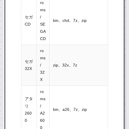
ro
ms
セガ
/
bin、chd、7z、zip
CD
SE
GA
CD
ro
ms
セガ
/
zip、32x、7z
32X
32
X
ro
アタ
ms
リ
/
bin、a26、7z、zip
260
A2
0
60
0