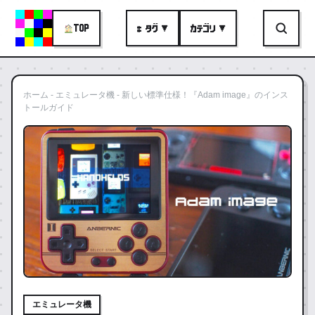
TOP
# タグ ▼
カテゴリ ▼
ホーム
-
エミュレータ機
-
新しい標準仕様！『Adam image』のインス
トールガイド
エミュレータ機