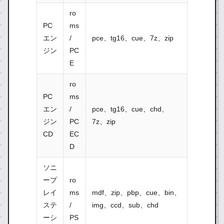
ro
PC
ms
エン
/
pce、tg16、cue、7z、zip
ジン
PC
E
ro
PC
ms
エン
/
pce、tg16、cue、chd、
ジン
PC
7z、zip
CD
EC
D
ソニ
ープ
ro
レイ
ms
mdf、zip、pbp、cue、bin、
ステ
/
img、ccd、sub、chd
ーシ
PS