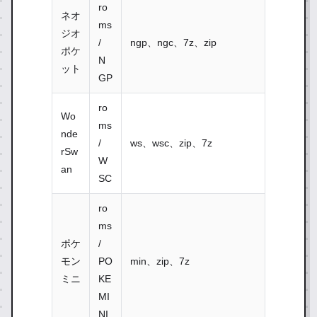
ro
ネオ
ms
ジオ
/
ngp、ngc、7z、zip
ポケ
N
ット
GP
ro
Wo
ms
nde
/
ws、wsc、zip、7z
rSw
W
an
SC
ro
ms
ポケ
/
モン
PO
min、zip、7z
ミニ
KE
MI
NI