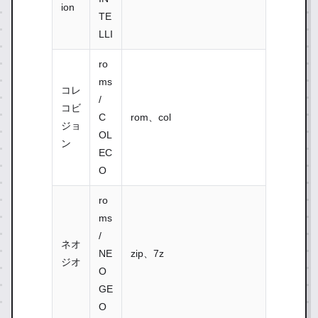
ion
TE
LLI
ro
ms
コレ
/
コビ
C
rom、col
ジョ
OL
ン
EC
O
ro
ms
/
ネオ
NE
zip、7z
ジオ
O
GE
O