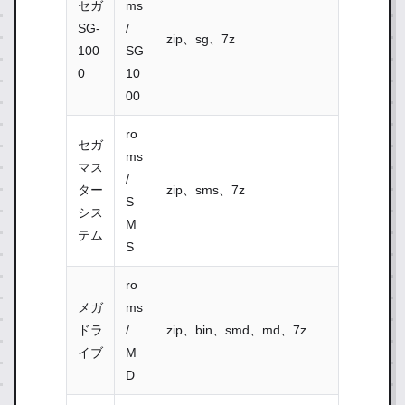
セガ
ms
SG-
/
zip、sg、7z
100
SG
0
10
00
ro
セガ
ms
マス
/
ター
zip、sms、7z
S
シス
M
テム
S
ro
メガ
ms
ドラ
/
zip、bin、smd、md、7z
イブ
M
D