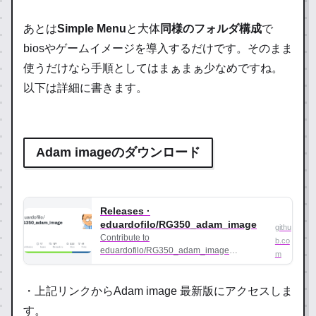
あとは
Simple Menu
と大体
同様のフォルダ構成
で
biosやゲームイメージを導入するだけです。そのまま
使うだけなら手順としてはまぁまぁ少なめですね。
以下は詳細に書きます。
Adam imageのダウンロード
Releases ·
eduardofilo/RG350_adam_image
githu
Contribute to
b.co
eduardofilo/RG350_adam_image
m
development by creating an account on
GitHub.
・上記リンクからAdam image 最新版にアクセスしま
す。