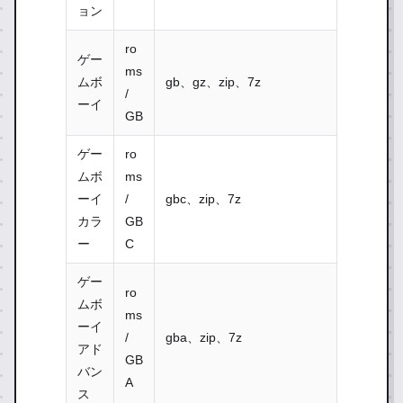
ョン
ro
ゲー
ms
ムボ
gb、gz、zip、7z
/
ーイ
GB
ゲー
ro
ムボ
ms
ーイ
/
gbc、zip、7z
カラ
GB
ー
C
ゲー
ro
ムボ
ms
ーイ
/
gba、zip、7z
アド
GB
バン
A
ス