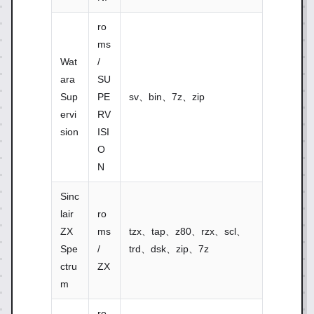
ro
ms
Wat
/
ara
SU
Sup
PE
sv、bin、7z、zip
ervi
RV
sion
ISI
O
N
Sinc
lair
ro
ZX
ms
tzx、tap、z80、rzx、scl、
Spe
/
trd、dsk、zip、7z
ctru
ZX
m
ro