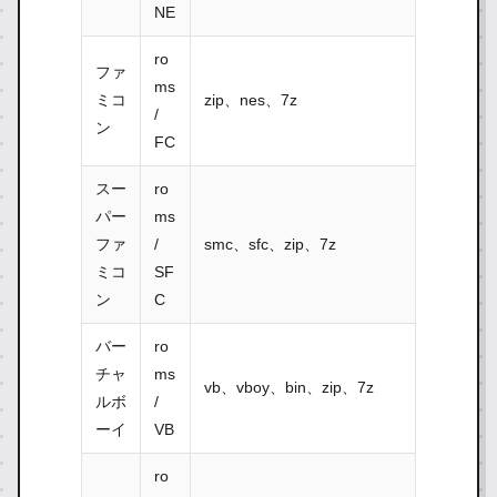
NE
ro
ファ
ms
ミコ
zip、nes、7z
/
ン
FC
スー
ro
パー
ms
ファ
/
smc、sfc、zip、7z
ミコ
SF
ン
C
バー
ro
チャ
ms
vb、vboy、bin、zip、7z
ルボ
/
ーイ
VB
ro