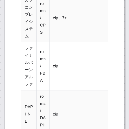
カプ
ro
コン
ms
プレ
/
zip、7z
イシ
CP
ステ
S
ム
ファ
ro
イナ
ms
ルバ
/
zip
ーン
FB
アル
A
ファ
ro
ms
DAP
/
HN
zip
DA
E
PH