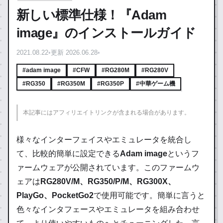
新しい標準仕様！『Adam
image』のインストールガイド
2021.08.22
•
更新 2026.06.28
•
#adam image
#CFW
#RG280M
#RG280V
#RG350
#RG350M
#RG350P
#中華ゲーム機
本記事にはアフィリエイトリンクが含まれる場合があります。
様々なインターフェイスやエミュレータを統合し
て、比較的簡単に設定できる
Adam image
というフ
ァームウェアが公開されています。このファームウ
ェアは
RG280V/M、RG350/P/M、RG300X、
PlayGo、PocketGo2
で使用可能です。簡単に言うと
色々なインタフェースやエミュレータを組み合わせ