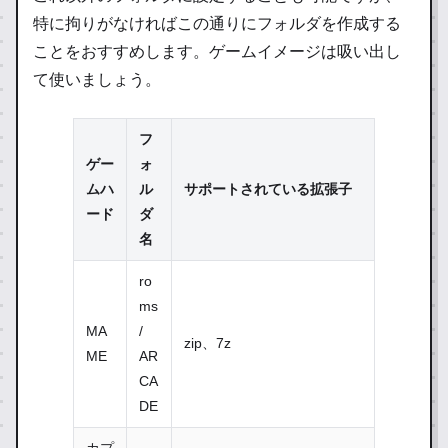
特に拘りがなければこの通りにフォルダを作成する
ことをおすすめします。
ゲームイメージは吸い出し
て使いましょう。
フ
ゲー
ォ
ムハ
ル
サポートされている拡張子
ード
ダ
名
ro
ms
MA
/
zip、7z
ME
AR
CA
DE