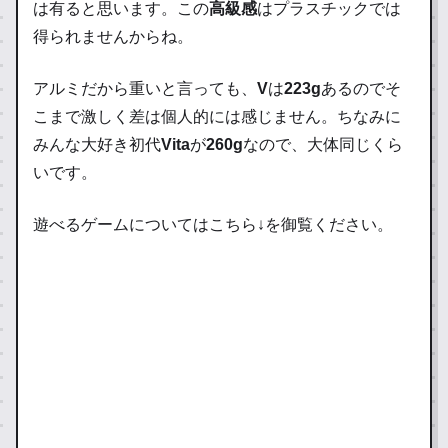
は有ると思います。この
高級感
はプラスチックでは
得られませんからね。
アルミだから重いと言っても、
V
は
223g
あるのでそ
こまで激しく差は個人的には感じません。ちなみに
みんな大好き初代
Vita
が
260g
なので、大体同じくら
いです。
遊べるゲームについてはこちら↓を御覧ください。