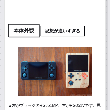
20
【解説】そもそも中華ゲーム機と
21.
yos
は？
hive
本体外観
【解説】そもそも中華ゲーム機とは？の
思想が違いすぎる
04.
s.c
実機レビュー。実際に使って確かめた正
06
om
直な評価・スペック・おすすめポイント
を詳しく解説。
▲左がブラックのRG351MP、右がRG351Vです。
思