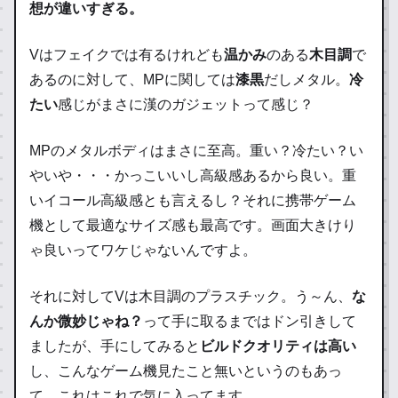
想が違いすぎる。
Vはフェイクでは有るけれども
温かみ
のある
木目調
で
あるのに対して、MPに関しては
漆黒
だしメタル。
冷
たい
感じがまさに漢のガジェットって感じ？
MPのメタルボディはまさに至高。重い？冷たい？い
やいや・・・かっこいいし高級感あるから良い。重
いイコール高級感とも言えるし？それに携帯ゲーム
機として最適なサイズ感も最高です。画面大きけり
ゃ良いってワケじゃないんですよ。
それに対してVは木目調のプラスチック。う～ん、
な
んか微妙じゃね？
って手に取るまではドン引きして
ましたが、手にしてみると
ビルドクオリティは高い
し、こんなゲーム機見たこと無いというのもあっ
て、これはこれで気に入ってます。