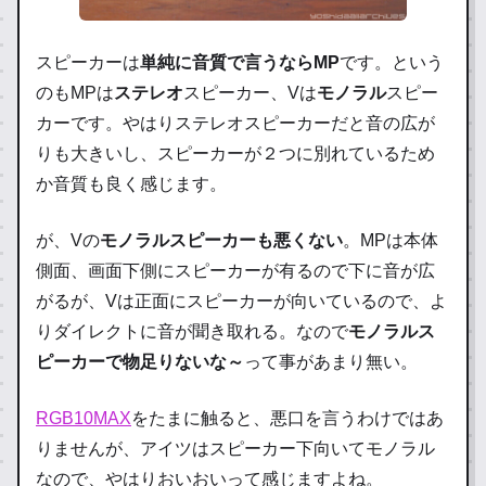
スピーカーは
単純に音質で言うならMP
です。という
のもMPは
ステレオ
スピーカー、Vは
モノラル
スピー
カーです。やはりステレオスピーカーだと音の広が
りも大きいし、スピーカーが２つに別れているため
か音質も良く感じます。
が、Vの
モノラルスピーカーも悪くない
。MPは本体
側面、画面下側にスピーカーが有るので下に音が広
がるが、Vは正面にスピーカーが向いているので、よ
りダイレクトに音が聞き取れる。なので
モノラルス
ピーカーで物足りないな～
って事があまり無い。
RGB10MAX
をたまに触ると、悪口を言うわけではあ
りませんが、アイツはスピーカー下向いてモノラル
なので、やはりおいおいって感じますよね。