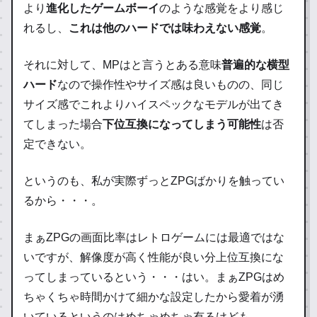
より
進化したゲームボーイ
のような感覚をより感じ
れるし、
これは他のハードでは味わえない感覚
。
それに対して、MPはと言うとある意味
普遍的な横型
ハード
なので操作性やサイズ感は良いものの、同じ
サイズ感でこれよりハイスペックなモデルが出てき
てしまった場合
下位互換になってしまう可能性
は否
定できない。
というのも、私が実際ずっとZPGばかりを触ってい
るから・・・。
まぁZPGの画面比率はレトロゲームには最適ではな
いですが、解像度が高く性能が良い分上位互換にな
ってしまっているという・・・はい。まぁZPGはめ
ちゃくちゃ時間かけて細かな設定したから愛着が湧
いているというのはめちゃめちゃ有るけども。