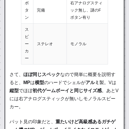
ボ
右アナログスティ
タ
完備
ック無し、謎のF
ン
ボタン有り
ス
ピ
ー
ステレオ
モノラル
カ
ー
さて、
ほぼ同じスペック
なので簡単に概要を説明す
ると、
MP
は
横型
のハードでシェルが
アルミ
製。Vは
縦型
でほぼ
初代ゲームボーイと同じサイズ感
。あとV
には右アナログスティックが無いしモノラルスピー
カー。
パット見の印象だと、
重たいけど高級感あるガチゲ