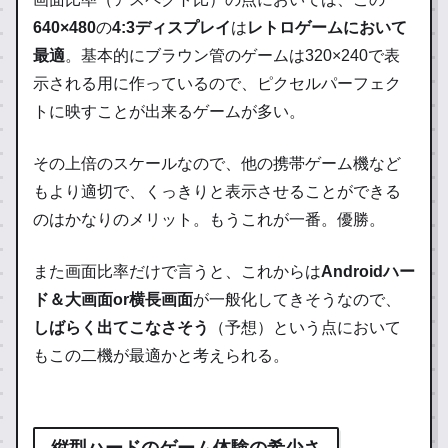
640×480
の
4:3ディスプレイ
は
レトロゲームにおいて
最適
。基本的にブラウン管のゲームは320×240で表
示される用に作っているので、ピクセルパーフェク
トに映すことが出来るゲームが多い。
その上倍のスケールなので、他の携帯ゲーム機など
もより適切で、くっきりと表示させることができる
のはかなりのメリット。
もうこれが一番。
優勝
。
また画面比率だけで言うと、これからは
Androidハー
ド＆大画面or横長画面
が一般化してきそうなので、
しばらく出てこなさそう
（予想）という点において
もこの二機が最適かと考えられる。
縦型ハードのゲーム体験の希少さ