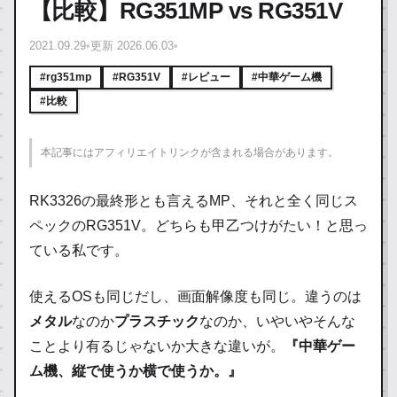
【比較】RG351MP vs RG351V
2021.09.29
•
更新 2026.06.03
•
#rg351mp
#RG351V
#レビュー
#中華ゲーム機
#比較
本記事にはアフィリエイトリンクが含まれる場合があります。
RK3326の最終形とも言えるMP、それと全く同じス
ペックのRG351V。
どちらも甲乙つけがたい！
と思っ
ている私です。
使えるOSも同じだし、画面解像度も同じ。違うのは
メタル
なのか
プラスチック
なのか、いやいやそんな
ことより有るじゃないか大きな違いが。
『中華ゲー
ム機、縦で使うか横で使うか。』