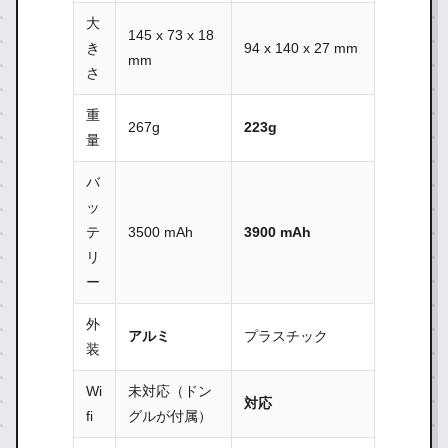
大
145 x 73 x 18
き
94 x 140 x 27 mm
mm
さ
重
267g
223g
量
バ
ッ
テ
3500 mAh
3900 mAh
リ
ー
外
アルミ
プラスチック
装
Wi
未対応（ドン
対応
fi
グルが付属）