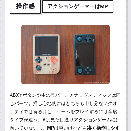
操作感
アクションゲーマーはMP
ABXYボタンや中のラバー、アナログスティックは同
じパーツ。押し心地的にはどちらも申し分ないクオ
リティでは有るけど、ゲームをプレイするには全然
タイプが違う。
V
は見た目通り
アクションゲーム
には
向いていないし、
MP
は重いけれども
凄く操作しやす