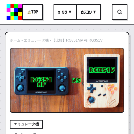
TOP
# タグ ▼
カテゴリ ▼
ホーム
-
エミュレータ機
-
【比較】RG351MP vs RG351V
エミュレータ機