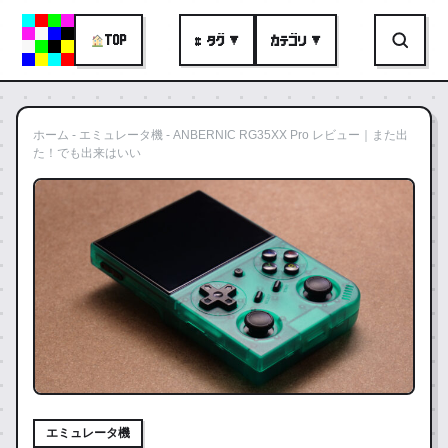
TOP
# タグ ▼
カテゴリ ▼
ホーム
-
エミュレータ機
-
ANBERNIC RG35XX Pro レビュー｜また出
た！でも出来はいい
エミュレータ機