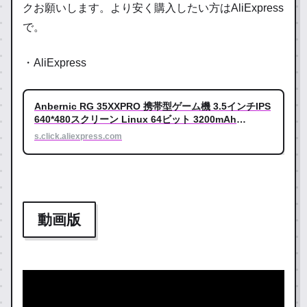
クお願いします。より安く購入したい方はAliExpress
で。
・AliExpress
Anbernic RG 35XXPRO 携帯型ゲーム機 3.5インチIPS
640*480スクリーン Linux 64ビット 3200mAh
RG35XX Pro WIFI レトロゲームプレーヤー
s.click.aliexpress.com
動画版