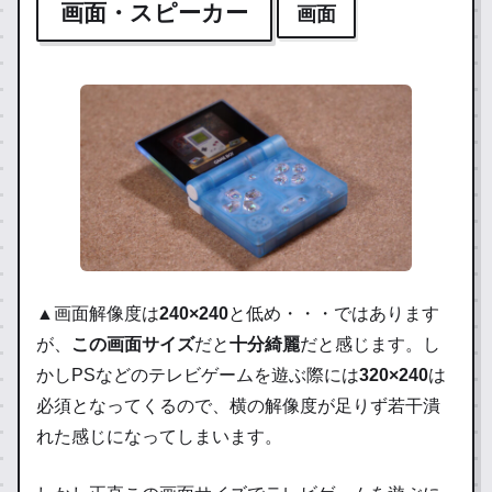
画面・スピーカー
画面
▲画面解像度は
240×240
と低め・・・ではあります
が、
この画面サイズ
だと
十分綺麗
だと感じます。し
かしPSなどのテレビゲームを遊ぶ際には
320×240
は
必須となってくるので、横の解像度が足りず若干潰
れた感じになってしまいます。