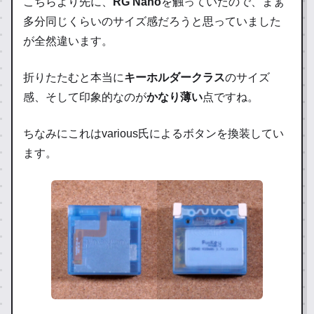
こちらより先に、
RG Nano
を触っていたので、まぁ
多分同じくらいのサイズ感だろうと思っていました
が全然違います。
折りたたむと本当に
キーホルダークラス
のサイズ
感、そして印象的なのが
かなり薄い
点ですね。
ちなみにこれはvarious氏によるボタンを換装してい
ます。