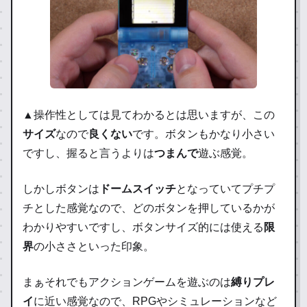
▲操作性としては見てわかるとは思いますが、この
サイズ
なので
良くない
です。ボタンもかなり小さい
ですし、握ると言うよりは
つまんで
遊ぶ感覚。
しかしボタンは
ドームスイッチ
となっていてプチプ
チとした感覚なので、どのボタンを押しているかが
わかりやすいですし、ボタンサイズ的には使える
限
界
の小ささといった印象。
まぁそれでもアクションゲームを遊ぶのは
縛りプレ
イ
に近い感覚なので、RPGやシミュレーションなど