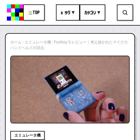
TOP
# タグ ▼
カテゴリ ▼
ホーム
-
エミュレータ機
-
FunKey S レビュー｜考え抜かれたマイクロ
ハンドヘルドの頂点
エミュレータ機