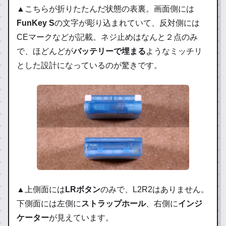
▲こちらが折りたたんだ状態の表裏。画面側には
FunKey S
の文字が彫り込まれていて、反対側には
CEマークなどが記載。ネジ止めはなんと２点のみ
で、ほどんどが
バッテリーで埋まる
ようなミッチリ
とした設計になっているのが驚きです。
▲上側面には
LRボタン
のみで、L2R2はありません。
下側面には左側に
ストラップホール
、右側に
インジ
ケーター
が見えています。