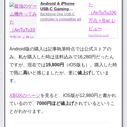
Android & iPhone
USB-C Gaming
Controller | Backbone
Backbone One USB-C
controller is compatible with
Android and iPhone 15 & 16
Series and lets you game
from anywhere via c…
backbone.com
Android版の購入は記事執筆時点では公式ストアの
み。私が購入した時は送料込みで16,280円だったん
ですが、現在では
19,800円
（iOS版も）。購入した時
で既に
高い
と感じましたが、更に
値上げ
していま
す。
XBOXのページ
を見ると、iOS版が12,980円と書かれ
ているので、
7000円ほど値上げ
されているというこ
とがわかります。