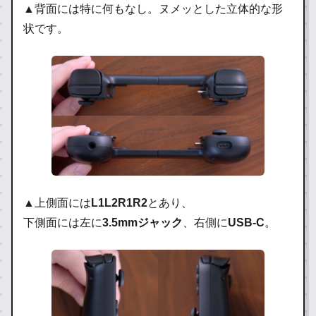
▲背面には特に何もなし。ヌメッとした立体的な形
状です。
▲上側面には
L1L2R1R2
とあり、
下側面には左に
3.5mmジャック
、右側に
USB-C
。