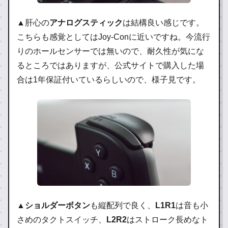
▲肝心の
アナログスティック
は結構良い感じです。
こちらも感覚としてはJoy-Conに近いですね。今流行
りのホールセンサーでは無いので、耐久性が気にな
るところではありますが、公式サイトで購入した場
合は1年保証付いているらしいので、様子見です。
▲
ショルダーボタン
も縦配列で良く、
L1R1
は音も小
さめのタクトスイッチ、
L2R2
はストローク長めなト