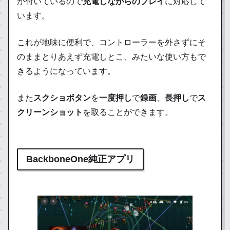
が付いているので
充電しながらのプレイ
に対応して
います。
これが地味に便利で、コントローラーを外さずにそ
のままとりあえず充電しとこ、みたいな使い方もで
きるようになっています。
また
スクショボタン
を
一度押し
で
録画
、
長押し
で
ス
クリーンショット
を取ることができます。
BackboneOne純正アプリ