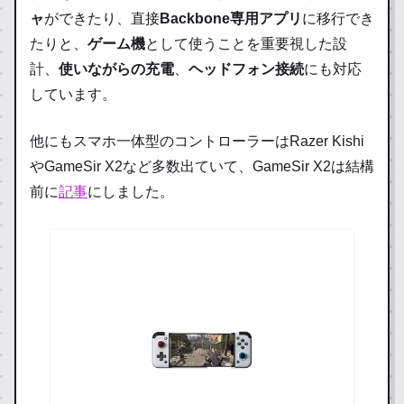
ャ
ができたり、直接
Backbone専用アプリ
に移行でき
たりと、
ゲーム機
として使うことを重要視した設
計、
使いながらの充電
、
ヘッドフォン接続
にも対応
しています。
他にもスマホ一体型のコントローラーはRazer Kishi
やGameSir X2など多数出ていて、GameSir X2は結構
前に
記事
にしました。