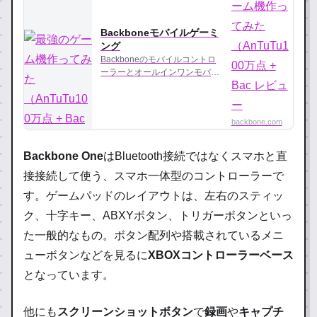
Backboneモバイルゲーミ
ング
Backboneのモバイルコントロ
ーラーとオールインワンモバイ
ルアプリを使えば、どこからで
もクラウドゲームやクロスプラ
ットフォームタイトルをプレイ
backbone.com
できます。
Backbone One
はBluetooth接続ではなく
スマホと直
接接続して使う
、スマホ一体型のコントローラーで
す。ゲームパッドのレイアウトは、左右のスティッ
ク、十字キー、ABXYボタン、トリガーボタンといっ
た一般的なもの。ボタン配列や搭載されているメニ
ューボタンなどを見るに
XBOXコントローラーベース
となっています。
他にも
スクリーンショットボタン
で
録画
や
キャプチ