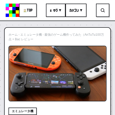
TOP
# タグ ▼
カテゴリ ▼
ホーム
-
エミュレータ機
-
最強のゲーム機作ってみた（AnTuTu100万
点 + Bac レビュー
エミュレータ機