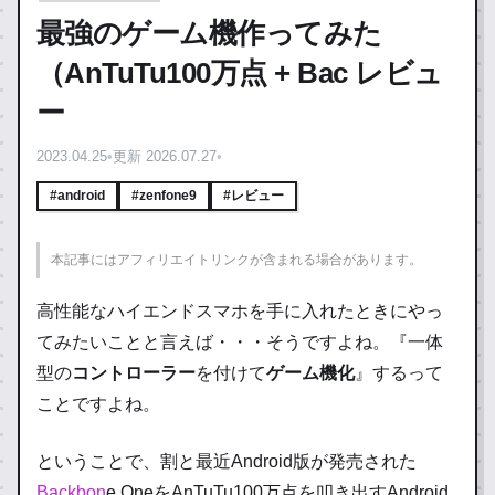
最強のゲーム機作ってみた
（AnTuTu100万点 + Bac レビュ
ー
2023.04.25
•
更新 2026.07.27
•
#android
#zenfone9
#レビュー
本記事にはアフィリエイトリンクが含まれる場合があります。
高性能なハイエンドスマホを手に入れたときにやっ
てみたいことと言えば・・・そうですよね。
『一体
型の
コントローラー
を付けて
ゲーム機化
』
するって
ことですよね。
ということで、割と最近Android版が発売された
Backbon
e OneをAnTuTu100万点を叩き出すAndroid