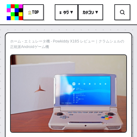
TOP
# タグ ▼
カテゴリ ▼
ホーム
-
エミュレータ機
-
Powkiddy X18S レビュー｜クラムシェルの
正統派Androidゲーム機