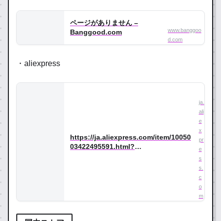
ページがありません –
www.banggoo
Banggood.com
d.com
・aliexpress
ja.
ali
e
x
https://ja.aliexpress.com/item/10050
pr
03422495591.html?
e
spm=a2g0o.productlist.0.0.7a4fd0b
s
3OUtnlo&algo_pvid=37318050-5f8c-
s.
4e28-a832-
c
c967efc14cc0&algo_exp_id=373180
o
50-5f8c-4e28-a832-c967efc14cc0-
m
34&pdp_ext_f=%7B%22sku_id%22%
3A%2212000025722824141%22%7D