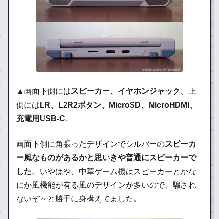
▲画面下側には
スピーカー、イヤホンジャック
、上
側には
LR、L2R2ボタン、MicroSD、MicroHDMI、
充電用USB-C
。
画面下側に角張ったデザインでシルバーの
スピーカ
ー風なものがあるかと思いきや普通にスピーカーで
した
。いやはや、中華ゲーム機はスピーカーとかな
にか風機能が有る風のデザインが多いので、騙され
ないぞ～と勝手に身構えてました。