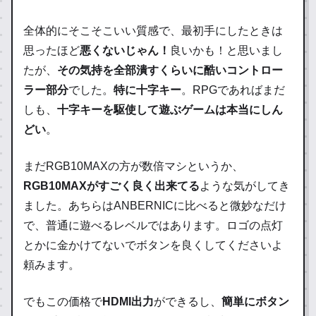
全体的にそこそこいい質感で、最初手にしたときは
思ったほど
悪くないじゃん！
良いかも！と思いまし
たが、
その気持を全部潰すくらいに酷いコントロー
ラー部分
でした。
特に十字キー
。RPGであればまだ
しも、
十字キーを駆使して遊ぶゲームは本当にしん
どい
。
まだRGB10MAXの方が数倍マシというか、
RGB10MAXがすごく良く出来てる
ような気がしてき
ました。あちらはANBERNICに比べると微妙なだけ
で、普通に遊べるレベルではあります。ロゴの点灯
とかに金かけてないでボタンを良くしてくださいよ
頼みます。
でもこの価格で
HDMI出力
ができるし、
簡単にボタン