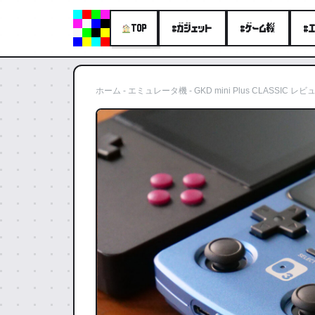
#ガジェット
#ゲーム機
#
TOP
ホーム
-
エミュレータ機
-
GKD mini Plus CLAS