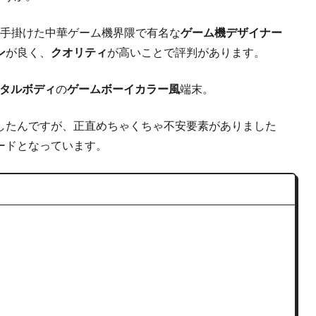
手掛けた中華ゲーム機界隈で有名な
ゲーム機デザイナー
ン
が良く、
クオリティ
が高いことで評判があります。
タルボディ
の
ゲームボーイカラー風
端末。
したんですが、正直めちゃくちゃ
不安要素
がありました
ード
となっています。