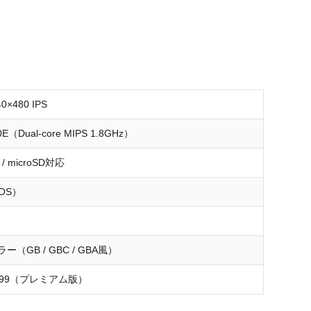
0×480 IPS
00E（Dual-core MIPS 1.8GHz）
 / microSD対応
cOS）
（GB / GBC / GBA風）
99.99（プレミアム版）