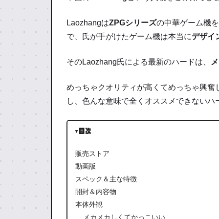
Laozhangは
ZPGシリーズ
の中華ゲーム機を
で、氏が手がけたゲーム機は本当に
デザイ
そのLaozhang氏による最新のハードは、
メ
めっちゃクオリティが高くて
めっちゃ興奮
し、
色んな意味で全くオススメできないハ
目次
販売ストア
動画版
スペック＆主な特徴
開封＆内容物
本体外観
メカメカしくてかっこいい