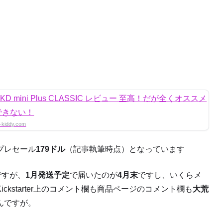
-kiddy.com
プレセール
179ドル
（記事執筆時点）となっています
のですが、
1月発送予定
で届いたのが
4月末
ですし、いくらメ
kstarter上のコメント欄も商品ページのコメント欄も
大荒
んですが。