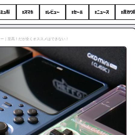
エミュ機
#スマホ
#レビュー
#セール
#ニュース
#変わり
SIC レビュー｜至高！だが全くオススメはできない！