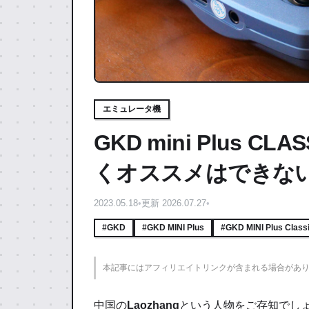
エミュレータ機
GKD mini Plus 
くオススメはできな
2023.05.18
•
更新 2026.07.27
•
#GKD
#GKD MINI Plus
#GKD MINI Plus Class
本記事にはアフィリエイトリンクが含まれる場合があ
中国の
Laozhang
という人物をご存知でし