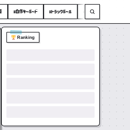
種
#自作キーボード
#トラックボール
#ミニPC
#折りたたみ
Ranking