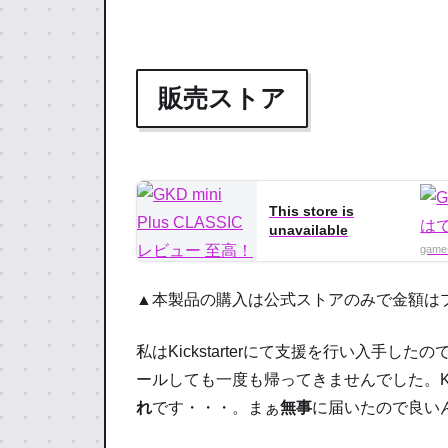
販売ストア
This store is
unavailable
game
▲本製品の購入は公式ストアのみで金額は
私はKickstarterにて支援を行い入手した
ールしても一度も帰ってきませんでした。Kic
れ
です・・・。まぁ
無事
に届いたので良い