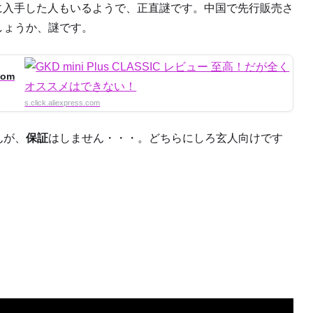
に入手した人もいるようで、正直謎です。中国で先行販売さ
でしょうか、謎です。
.com
s.click.aliexpress.com
んが、
保証
はしません・・・。どちらにしろ玄人向けです