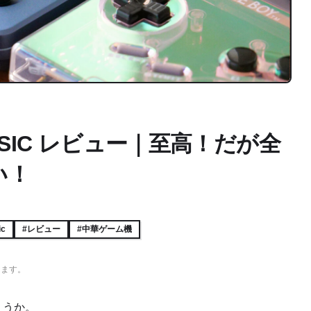
CLASSIC レビュー｜至高！だが全
い！
ic
#レビュー
#中華ゲーム機
ります。
ょうか。