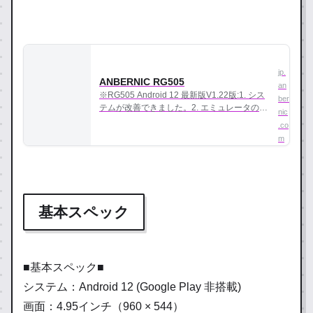
20
ANBERNIC RG505 レビュー｜パ
jp.
22.
yos
ワフルになった5インチAndroid
ANBERNIC RG505
an
hive
機
ANBERNIC RG505の実機レビュー。
11.
※RG505 Android 12 最新版V1.22版:1. シス
ber
s.co
実際に使って確かめた正直な評価・ス
テムが改善できました。2. エミュレータのフ
nic
23
m
ペック・おすすめポイントを詳しく解
ロントエンドが改善できました。 技術仕様
.co
説。
注意：ゲームSDカードを含まれていません
m
カラー グレー, グリーン, イエロー 画面 …
基本スペック
■基本スペック■
システム：Android 12 (Google Play 非搭載)
画面：4.95インチ（960 × 544）