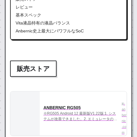
レビュー
基本スペック
Vita液晶特有の液晶バランス
Anbernic史上最大にパワフルなSoC
販売ストア
jp.
ANBERNIC RG505
an
※RG505 Android 12 最新版V1.22版:1. シス
ber
テムが改善できました。2. エミュレータのフ
nic
ロントエンドが改善できました。 技術仕様
.co
注意：ゲームSDカードを含まれていません
m
カラー グレー, グリーン, イエロー 画面 …