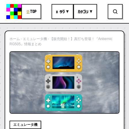
TOP
# タグ ▼
カテゴリ ▼
ホーム
-
エミュレータ機
-
【販売開始！】真打ち登場！『Anbernic
RG505』情報まとめ
エミュレータ機