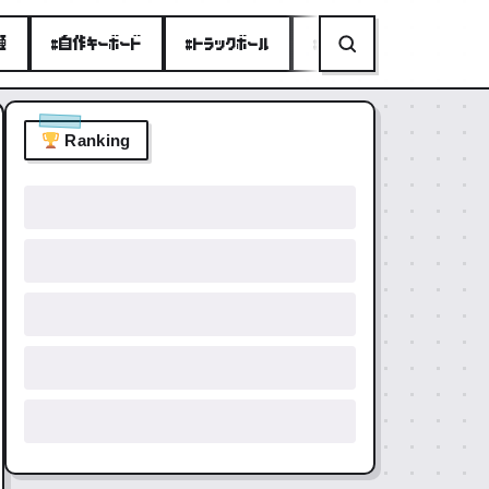
種
#自作キーボード
#トラックボール
#ミニPC
#折りたたみ
Ranking