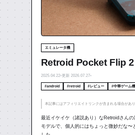
エミュレータ機
Retroid Pocket 
2025.04.22
•
更新 2026.07.27
•
#android
#retroid
#レビュー
#中華ゲーム
本記事にはアフィリエイトリンクが含まれる場合があ
最近イケイケ（諸説あり）なRetroidさ
モデルで、個人的にはちょっと微妙だな〜
した。