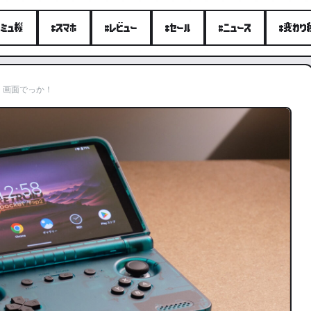
エミュ機
#スマホ
#レビュー
#セール
#ニュース
#変わり
レビュー｜画面でっか！