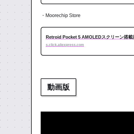
・Moorechip Store
Retroid Pocket 5 AMOLEDスクリー
s.click.aliexpress.com
動画版