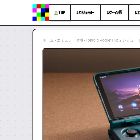
#ガジェット
#ゲーム機
#
TOP
ホーム
-
エミュレータ機
-
Retroid Pocket Flip 2 