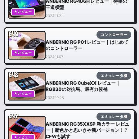
ANBERNIC RG406H レビュー｜待望の
王道横型
★レビュー
2024.11.21
649
コントローラー
ANBERNIC RG P01 レビュー｜はじめて
のコントローラー
★レビュー
2024.11.07
648
エミュレータ機
ANBERNIC RG CubeXX レビュー｜
RGB30の対抗馬、最有力候補
★レビュー
2024.10.25
647
エミュレータ機
ANBERNIC RG35XXSP 新カラー レビュ
ー｜新色かと思いきや新バージョン！？
CFWも試す
★レビュー