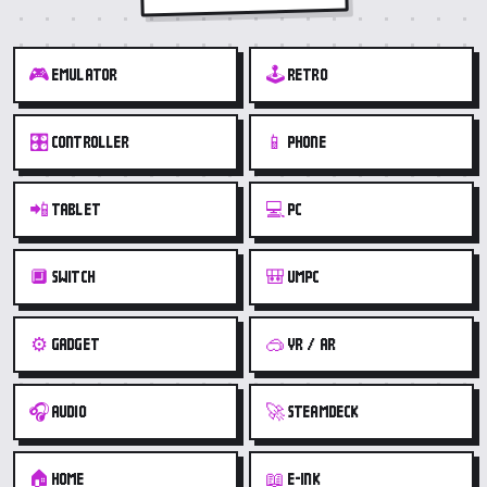
🎮
🕹️
EMULATOR
RETRO
🎛️
📱
CONTROLLER
PHONE
📲
💻
TABLET
PC
🔲
🎒
SWITCH
UMPC
⚙️
🥽
GADGET
VR / AR
🎧
🚀
AUDIO
STEAMDECK
🏠
📖
HOME
E-INK