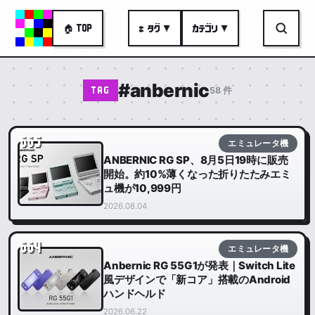
🏠 TOP
# タグ ▼
カテゴリ ▼
#anbernic
58 件
TAG
665
エミュレータ機
ANBERNIC RG SP、8月5日19時に販売
開始。約10%薄くなった折りたたみエミ
ュ機が10,999円
2026.08.04
664
エミュレータ機
Anbernic RG 55G1が発表｜Switch Lite
風デザインで「新コア」搭載のAndroid
ハンドヘルド
2026.06.22