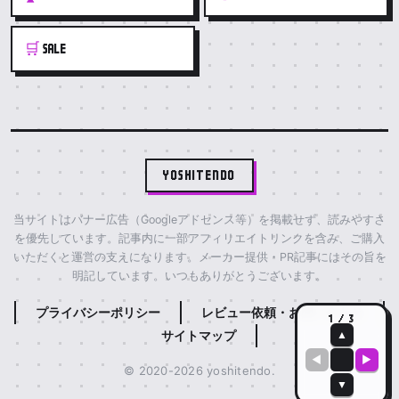
🛒
SALE
YOSHITENDO
当サイトはバナー広告（Googleアドセンス等）を掲載せず、読みやすさ
を優先しています。記事内に一部アフィリエイトリンクを含み、ご購入
いただくと運営の支えになります。メーカー提供・PR記事にはその旨を
明記しています。いつもありがとうございます。
プライバシーポリシー
レビュー依頼・お問い合わせ
1 / 3
サイトマップ
▲
◀
▶
© 2020-2026 yoshitendo.
▼