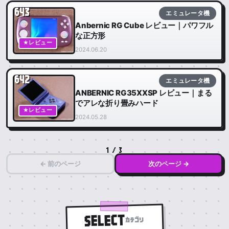
643
エミュレータ機
Anbernic RG Cube レビュー｜パワフル
な正方形
★レビュー
2024.06.20
642
エミュレータ機
ANBERNIC RG35XXSP レビュー｜まる
でアレな折り畳みハード
★レビュー
2024.05.28
1 / 3
← 前のページ
次のページ →
SELECT
カテゴリ