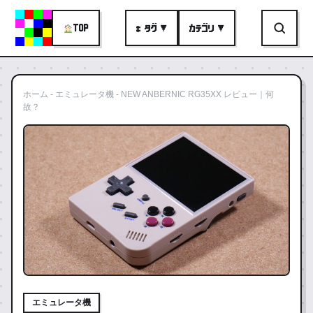
TOP
# タグ ▼
カテゴリ ▼
ホーム
-
エミュレータ機
-
NEW ANBERNIC RG35XX レビュー｜何
故？
エミュレータ機