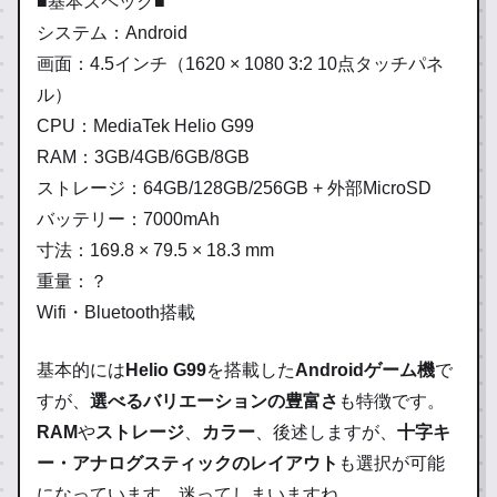
■基本スペック■
システム：Android
画面：4.5インチ（1620 × 1080 3:2 10点タッチパネ
ル）
CPU：MediaTek Helio G99
RAM：3GB/4GB/6GB/8GB
ストレージ：64GB/128GB/256GB + 外部MicroSD
バッテリー：7000mAh
寸法：169.8 × 79.5 × 18.3 mm
重量：？
Wifi・Bluetooth搭載
基本的には
Helio G99
を搭載した
Androidゲーム機
で
すが、
選べるバリエーションの豊富さ
も特徴です。
RAM
や
ストレージ
、
カラー
、後述しますが、
十字キ
ー・アナログスティックのレイアウト
も選択が可能
になっています。迷ってしまいますね。