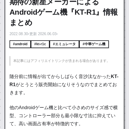
期待の新星メーカーによる
Androidゲーム機『KT-R1』情報
まとめ
2022.08.30
•
更新 2026.06.03
•
#android
#kt-r1c
#エミュレータ
#中華ゲーム機
本記事にはアフィリエイトリンクが含まれる場合があります。
随分前に情報が出てからしばらく音沙汰なかった
KT-
R1
がとうとう販売開始になりそうなのでまとめてお
きます。
他のAndroidゲーム機と比べて小さめのサイズ感で横
型、コントローラー部分も最小限な寸法に抑えてい
て、高い画面占有率が特徴的です。