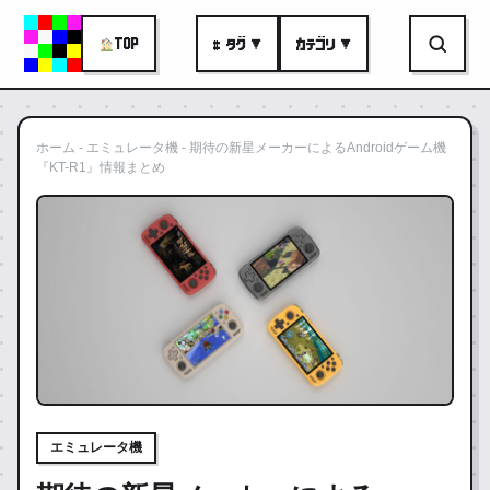
TOP
# タグ ▼
カテゴリ ▼
ホーム
-
エミュレータ機
-
期待の新星メーカーによるAndroidゲーム機
『KT-R1』情報まとめ
エミュレータ機