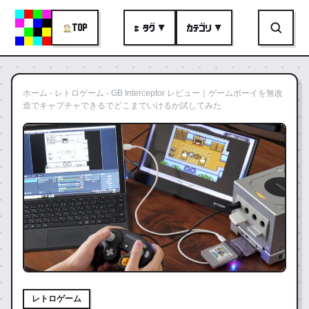
TOP
# タグ ▼
カテゴリ ▼
ホーム
-
レトロゲーム
-
GB Interceptor レビュー｜ゲームボーイを無改
造でキャプチャできるでどこまでいけるか試してみた
レトロゲーム