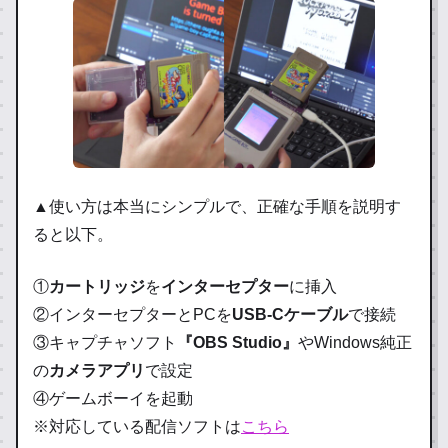
▲使い方は本当にシンプルで、正確な手順を説明す
ると以下。
①
カートリッジ
を
インターセプター
に挿入
②インターセプターとPCを
USB-Cケーブル
で接続
③キャプチャソフト
『OBS Studio』
やWindows純正
の
カメラアプリ
で設定
④ゲームボーイを起動
※対応している配信ソフトは
こちら