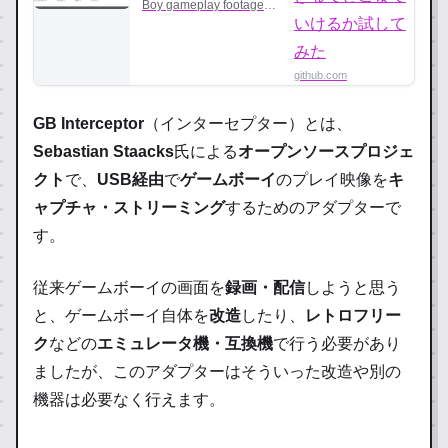
stream Game Boy
Boy gameplay footage
via USB without
gameplay footage
modifying the Game Boy.
via USB without
– Staacks/gbinterceptor
modifying the Game
github.com
Boy.
GB Interceptor
（インターセプター）とは、
Sebastian Staacks
氏による
オープンソースプロジェ
クト
で、
USB経由
で
ゲームボーイ
のプレイ映像を
キ
ャプチャ・ストリーミング
するためのアダプター
で
す。
従来ゲームボーイの画面を
録画・配信
しようと思う
と、ゲームボーイ自体を
改造
したり、
レトロフリー
ク
などの
エミュレータ機・互換機
で行う必要があり
ましたが、このアダプターはそういった改造や別の
機器は必要なく行えます。