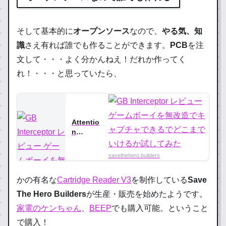
そして基本的に
オープンソース
なので、
やる気、知
識
さえ有れば誰でも作ることができます。
PCB
を注
文して・・・よく分かんねえ！だれか作ってく
れ！・・・と思っていたら、
Attentio
n
Require
d! |
savethehero.builders
Cloudfla
re
かの有名な
Cartridge Reader V3
を制作している
Save
The Hero Builders
が生産・販売を始めたようです。
家電のケンちゃん
、
BEEP
でも購入可能。ということ
で購入！