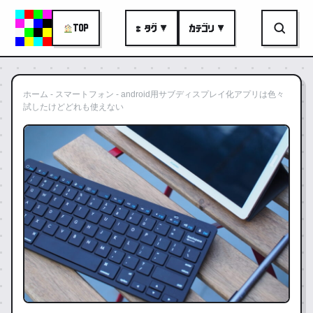
TOP
# タグ ▼
カテゴリ ▼
ホーム
-
スマートフォン
-
android用サブディスプレイ化アプリは色々
試したけどどれも使えない