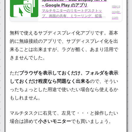
– Google Play のアプリ
play.g
マルチモニターのリモートデスクトッ
oogle.
プ。画面の共有、ミラーリング、拡張。
com
USB、WiFi、LAN
無料で使えるサブディスプレイ化アプリです。基本
的に無線接続のアプリで、サブディスプレイ化を出
来ることは出来ますが、ラグが酷く、あまり活用で
きませんでした。
ただ
ブラウザを表示しておくだけ、フォルダを表示
しておくだけ程度なら問題なく出来る
ので、そうい
ったちょっとした用途で使いたい場合なら使えるか
もしれません。
マルチタスクに右見て、左見て・・・と操作したい
場合は諦めて
小さいモニター
でも買いましょう。