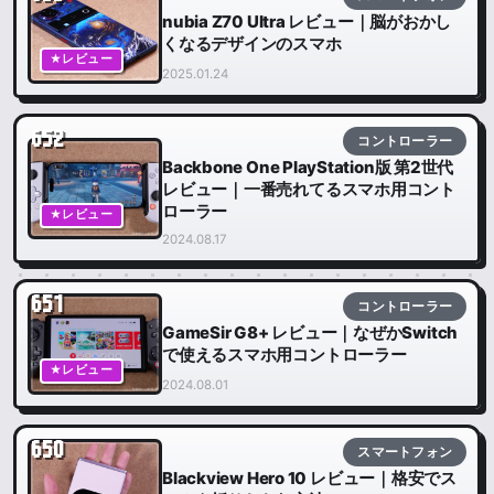
nubia Z70 Ultra レビュー｜脳がおかし
くなるデザインのスマホ
★レビュー
2025.01.24
652
コントローラー
Backbone One PlayStation版 第2世代
レビュー｜一番売れてるスマホ用コント
ローラー
★レビュー
2024.08.17
651
コントローラー
GameSir G8+ レビュー｜なぜかSwitch
で使えるスマホ用コントローラー
★レビュー
2024.08.01
650
スマートフォン
Blackview Hero 10 レビュー｜格安でス