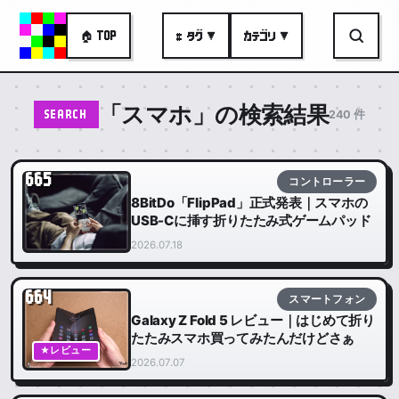
🏠 TOP
# タグ ▼
カテゴリ ▼
「スマホ」の検索結果
240 件
SEARCH
665
コントローラー
8BitDo「FlipPad」正式発表｜スマホの
USB-Cに挿す折りたたみ式ゲームパッド
2026.07.18
664
スマートフォン
Galaxy Z Fold 5 レビュー｜はじめて折り
たたみスマホ買ってみたんだけどさぁ
★レビュー
2026.07.07