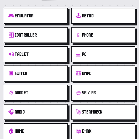
🎮
🕹️
EMULATOR
RETRO
🎛️
📱
CONTROLLER
PHONE
📲
💻
TABLET
PC
🔲
🎒
SWITCH
UMPC
⚙️
🥽
GADGET
VR / AR
🎧
🚀
AUDIO
STEAMDECK
🏠
📖
HOME
E-INK