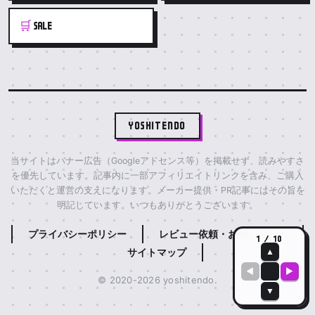
🛒
SALE
YOSHITENDO
当サイトはバナー広告（Googleアドセンス等）を掲載せず、読みやすさ
を優先しています。記事内に一部アフィリエイトリンクを含み、ご購入
いただくと運営の支えになります。メーカー提供・PR記事にはその旨を
明記しています。いつもありがとうございます。
プライバシーポリシー
レビュー依頼・お問い合わせ
1 / 10
サイトマップ
▲
◀
▶
© 2020-2026 yoshitendo.
▼