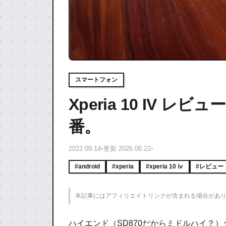
スマートフォン
Xperia 10 IV 
番。
2022.09.14
•
更新 2026.06.22
•
#android
#xperia
#xperia 10 ⅳ
#レビュー
本記事にはアフィリエイトリンクが含まれる場合があ
ハイエンド（SD870だからミドルハイ？