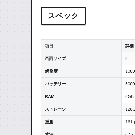
スペック
項目
詳細
画面サイズ
6
解像度
1080
バッテリー
5000
RAM
6GB
ストレージ
128
重量
161g
寸法
67 ×