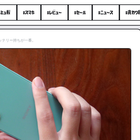
エミュ機
#スマホ
#レビュー
#セール
#ニュース
#変わり
結局バッテリー持ちが一番。