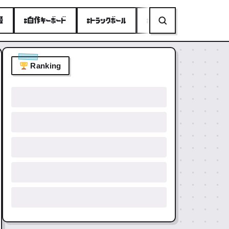
種
#自作キーボード
#トラックボール
#ミニPC
#折りたたみ
Ranking