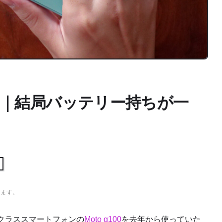
レビュー｜結局バッテリー持ちが一
ります。
）クラススマートフォンの
Moto g100
を去年から使っていた