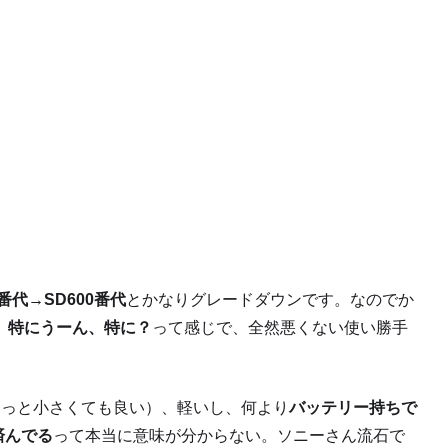
0番代→SD600番代
とかなりグレードダウンです。なのでか
、
特にうーん、特に？
って感じで、全然悪くない使い勝手
もっと小さくても良い）、軽いし、何より
バッテリー持ちで
済んでる
って本当に意味が分からない。ソニーさん流石で