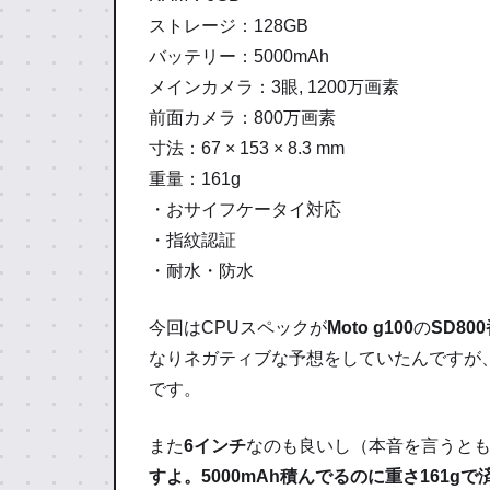
ストレージ：128GB
バッテリー：5000mAh
メインカメラ：3眼, 1200万画素
前面カメラ：800万画素
寸法：67 × 153 × 8.3 mm
重量：161g
・おサイフケータイ対応
・指紋認証
・耐水・防水
今回はCPUスペックが
Moto g100
の
SD80
なりネガティブな予想をしていたんですが
です。
また
6インチ
なのも良いし（本音を言うと
すよ。5000mAh積んでるのに重さ161gで