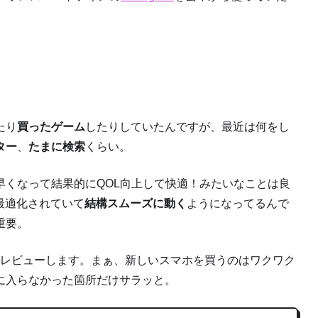
たり
買ったゲーム
したりしていたんですが、最近は何をし
ター
、
たまに検索
くらい。
早くなって結果的にQOL向上して快適！
みたいなことは良
も最適化されていて
結構スムーズに動く
ようになってるんで
重要。
れたのでレビューします。まぁ、新しいスマホを買うのはワクワク
に入らなかった箇所だけサラッと。