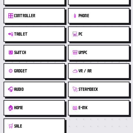
🎛️
📱
CONTROLLER
PHONE
📲
💻
TABLET
PC
🔲
🎒
SWITCH
UMPC
⚙️
🥽
GADGET
VR / AR
🎧
🚀
AUDIO
STEAMDECK
🏠
📖
HOME
E-INK
🛒
SALE