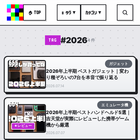
🏠 TOP
# タグ ▼
カテゴリ ▼
#2026
4 件
TAG
665
ガジェット
2026年上半期 ベストガジェット｜変わ
り種ぞろいの7台を本音で振り返る
2026.07.14
664
エミュレータ機
2026年上半期ベストハンドヘルド5選｜
吉天堂が実際にレビューした携帯ゲーム
機から厳選
★レビュー
2026.07.07