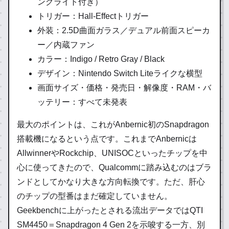
ングライト付き）
トリガー：Hall-Effectトリガー
外装：2.5D曲面ガラス／デュアル前面スピーカ
ー／内蔵ファン
カラー：Indigo / Retro Gray / Black
デザイン：Nintendo Switch Liteライクな横型
画面サイズ・価格・発売日・解像度・RAM・バ
ッテリー：すべて未発表
最大のポイントは、これがAnbernic初のSnapdragon
搭載機になるという点です。これまでAnbernicは
AllwinnerやRockchip、UNISOCといったチップを中
心に使ってきたので、Qualcommに踏み込むのはブラ
ンドとしてかなり大きな方向転換です。ただ、肝心
のチップの型番はまだ確定していません。
Geekbenchに上がったとされる流出データではQTI
SM4450＝Snapdragon 4 Gen 2を示唆する一方、別