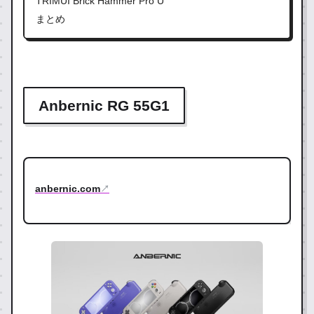
TRIMUI Brick Hammer Pro U
まとめ
Anbernic RG 55G1
anbernic.com
↗