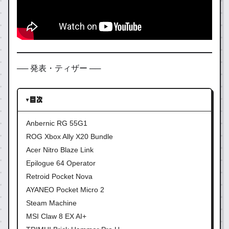
── 発表・ティザー ──
目次
Anbernic RG 55G1
ROG Xbox Ally X20 Bundle
Acer Nitro Blaze Link
Epilogue 64 Operator
Retroid Pocket Nova
AYANEO Pocket Micro 2
Steam Machine
MSI Claw 8 EX AI+