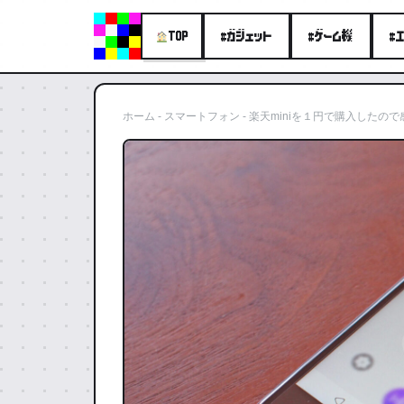
#ガジェット
#ゲーム機
#
TOP
ホーム
-
スマートフォン
-
楽天miniを１円で購入したの