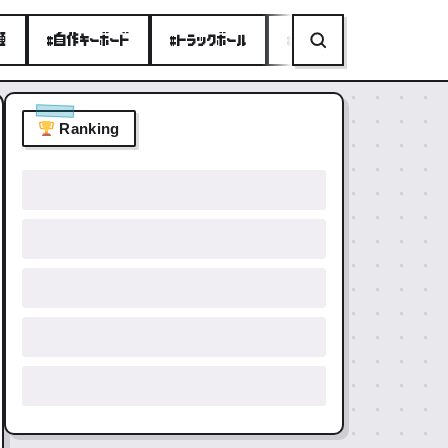
種
#自作キーボード
#トラックボール
#ミニPC
#折りたたみ
Ranking