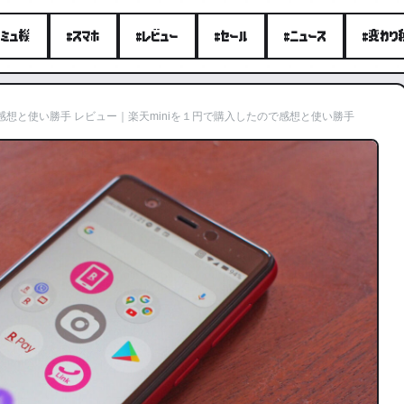
エミュ機
#スマホ
#レビュー
#セール
#ニュース
#変わり
で感想と使い勝手 レビュー｜楽天miniを１円で購入したので感想と使い勝手