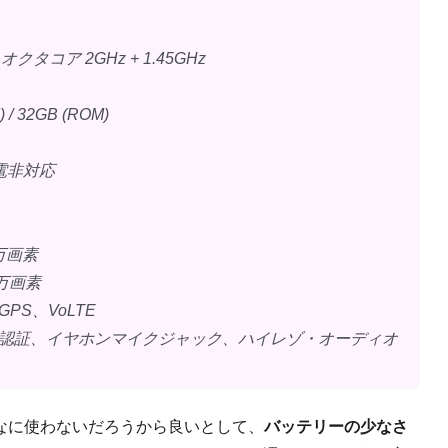
）
/ オクタコア 2GHz + 1.45GHz
 32GB (ROM)
電非対応
万画素
万画素
S、VoLTE
認証、イヤホンマイクジャック、ハイレゾ・オーディオ
なに使わないだろうから良いとして、
バッテリーの少なさ