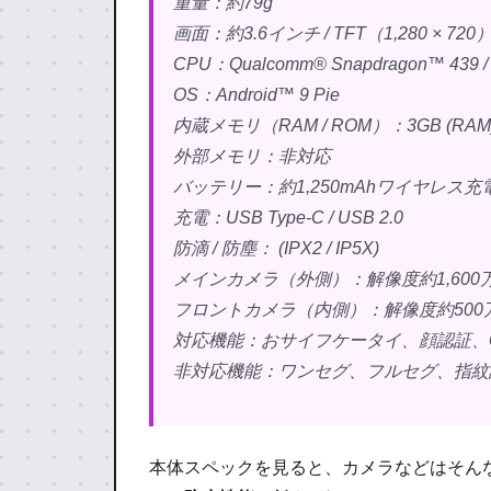
重量：約79g
画面：約3.6インチ / TFT（1,280 × 720
CPU：Qualcomm® Snapdragon™ 439 
OS：Android™ 9 Pie
内蔵メモリ（RAM / ROM）：3GB (RAM) /
外部メモリ：非対応
バッテリー：約1,250mAhワイヤレス充
充電：USB Type-C / USB 2.0
防滴 / 防塵： (IPX2 / IP5X)
メインカメラ（外側）：解像度約1,600
フロントカメラ（内側）：解像度約500
対応機能：おサイフケータイ、顔認証、GP
非対応機能：ワンセグ、フルセグ、指紋
本体スペックを見ると、カメラなどはそん