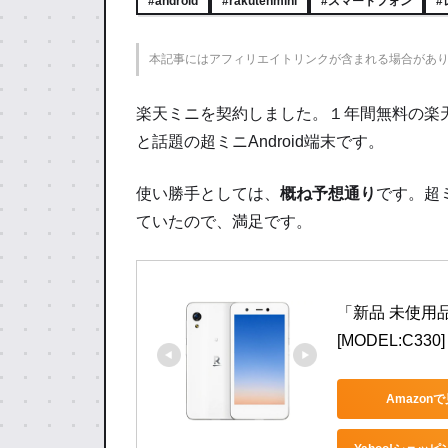
#android
#rakutenmini
#スマートフォン
#
本記事にはアフィリエイトリンクが含まれる場合があ
楽天ミニを契約しました。１年間無料の楽
と話題の超ミニAndroid端末です。
使い勝手としては、
概ね予想通り
です。超
ていたので、満足です。
「新品 未使用品 」
[MODEL:C33
Amazon