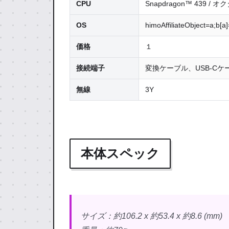
CPU
Snapdragon™ 439 / オ
OS
himoAffiliateObject=a;b[a]
価格
１
接続端子
変換ケーブル、USB-C
無線
3Y
本体スペック
サイズ：約106.2 x 約53.4 x 約8.6 (mm)