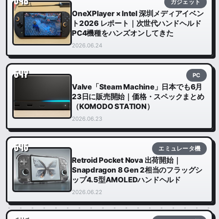
648
ガジェット
OneXPlayer × Intel 深圳メディアイベン
ト2026 レポート｜次世代ハンドヘルド
PC4機種をハンズオンしてきた
2026.06.24
647
PC
Valve「Steam Machine」日本でも6月
23日に販売開始｜価格・スペックまとめ
（KOMODO STATION）
2026.06.23
646
エミュレータ機
Retroid Pocket Nova 出荷開始｜
Snapdragon 8 Gen 2相当のフラッグシ
ップ4.5型AMOLEDハンドヘルド
2026.06.22