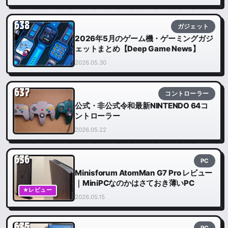
638
ガジェット
2026年5月のゲーム機・ゲーミングガジ
ェットまとめ【Deep Game News】
2026.05.30
637
コントローラー
公式・非公式令和最新NINTENDO 64コ
ントローラー
2026.05.22
636
PC
Minisforum AtomMan G7 Pro レビュー
｜MiniPCなのかはさておき薄いPC
★レビュー
2026.05.15
635