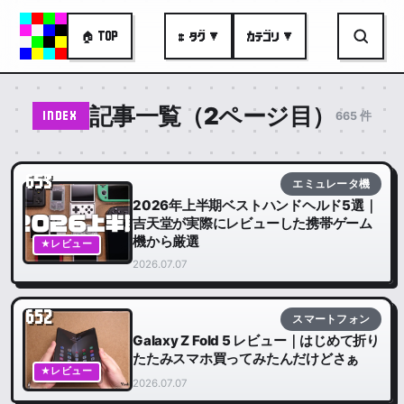
🏠 TOP
# タグ ▼
カテゴリ ▼
記事一覧（2ページ目）
665 件
INDEX
653
エミュレータ機
2026年上半期ベストハンドヘルド5選｜
吉天堂が実際にレビューした携帯ゲーム
機から厳選
★レビュー
2026.07.07
652
スマートフォン
Galaxy Z Fold 5 レビュー｜はじめて折り
たたみスマホ買ってみたんだけどさぁ
★レビュー
2026.07.07