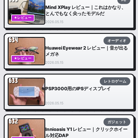
PC
Mind XPlay レビュー｜これはかなり、
とんでもなく尖ったモデルだ
★レビュー
2026.05.15
634
オーディオ
Huawei Eyewear 2 レビュー｜音が出る
メガネ
★レビュー
2026.05.15
633
レトロゲーム
PSP3000用のIPSディスプレイ
2026.05.15
632
ガジェット
Innioasis Y1 レビュー｜クリックホイー
ル対応DAP