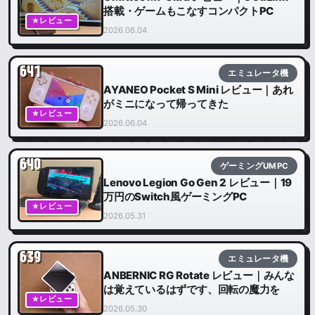
搭載・ゲームもこなすコンパクトPC
★レビュー
2026.06.04
641
エミュレータ機
AYANEO Pocket S Mini レビュー｜あれ
がミニになって帰ってきた
★レビュー
2026.06.04
640
ゲーミングUMPC
Lenovo Legion Go Gen 2 レビュー｜19
万円のSwitch風ゲーミングPC
★レビュー
2026.05.31
639
エミュレータ機
ANBERNIC RG Rotate レビュー｜みんな
は覚えているはずです、回転の魔力を
★レビュー
2026.05.30