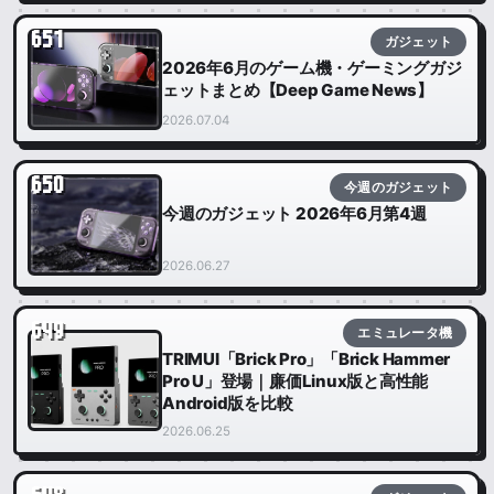
651
ガジェット
2026年6月のゲーム機・ゲーミングガジ
ェットまとめ【Deep Game News】
2026.07.04
650
今週のガジェット
今週のガジェット 2026年6月第4週
2026.06.27
649
エミュレータ機
TRIMUI「Brick Pro」「Brick Hammer
Pro U」登場｜廉価Linux版と高性能
Android版を比較
2026.06.25