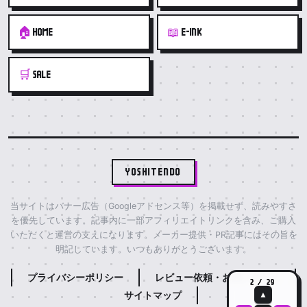
🏠
📖
HOME
E-INK
🛒
SALE
YOSHITENDO
当サイトはバナー広告（Googleアドセンス等）を掲載せず、読みやすさ
を優先しています。記事内に一部アフィリエイトリンクを含み、ご購入
いただくと運営の支えになります。メーカー提供・PR記事にはその旨を
明記しています。いつもありがとうございます。
プライバシーポリシー
レビュー依頼・お問い合わせ
2 / 29
サイトマップ
▲