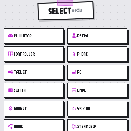
SELECT
カテゴリ
🎮
🕹️
EMULATOR
RETRO
🎛️
📱
CONTROLLER
PHONE
📲
💻
TABLET
PC
🔲
🎒
SWITCH
UMPC
⚙️
🥽
GADGET
VR / AR
🎧
🚀
AUDIO
STEAMDECK