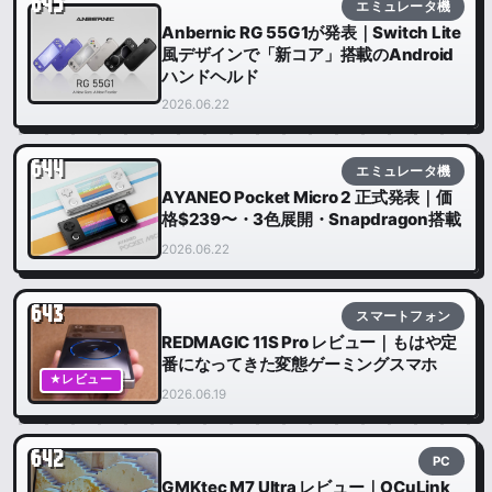
645
エミュレータ機
Anbernic RG 55G1が発表｜Switch Lite
風デザインで「新コア」搭載のAndroid
ハンドヘルド
2026.06.22
644
エミュレータ機
AYANEO Pocket Micro 2 正式発表｜価
格$239〜・3色展開・Snapdragon搭載
2026.06.22
643
スマートフォン
REDMAGIC 11S Pro レビュー｜もはや定
番になってきた変態ゲーミングスマホ
★レビュー
2026.06.19
642
PC
GMKtec M7 Ultra レビュー｜OCuLink