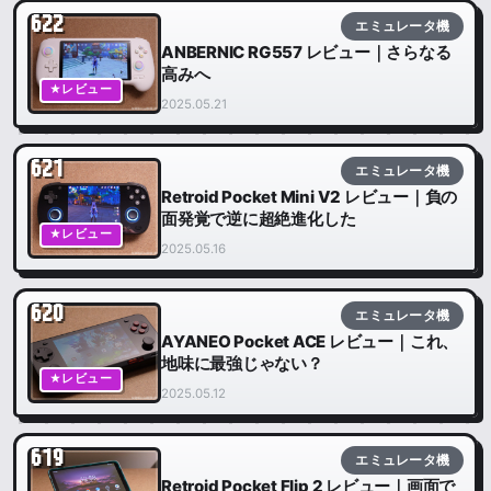
622
エミュレータ機
ANBERNIC RG557 レビュー｜さらなる
高みへ
★レビュー
2025.05.21
621
エミュレータ機
Retroid Pocket Mini V2 レビュー｜負の
面発覚で逆に超絶進化した
★レビュー
2025.05.16
620
エミュレータ機
AYANEO Pocket ACE レビュー｜これ、
地味に最強じゃない？
★レビュー
2025.05.12
619
エミュレータ機
Retroid Pocket Flip 2 レビュー｜画面で