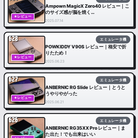
Ampown MagicX Zero40 レビュー｜こ
のサイズ感が脳を焼く…
★レビュー
2025.07.14
628
エミュレータ機
POWKIDDY V90S レビュー｜格安で折
りたため！
★レビュー
2025.06.23
627
エミュレータ機
ANBERNIC RG Slide レビュー｜とうと
うやりやがった
★レビュー
2025.06.21
626
エミュレータ機
ANBERNIC RG35XX Pro レビュー｜ま
た出た！でも出来はいい