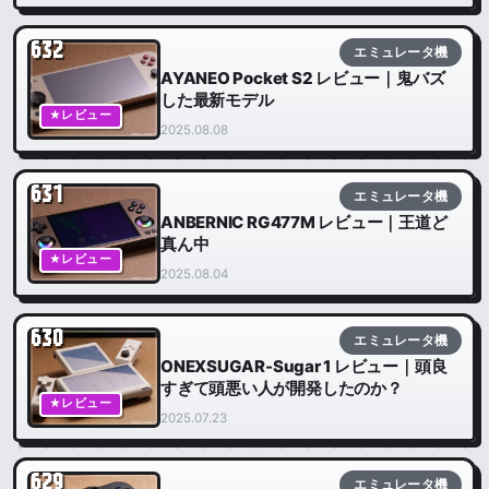
632
エミュレータ機
AYANEO Pocket S2 レビュー｜鬼バズ
した最新モデル
★レビュー
2025.08.08
631
エミュレータ機
ANBERNIC RG477M レビュー｜王道ど
真ん中
★レビュー
2025.08.04
630
エミュレータ機
ONEXSUGAR-Sugar 1 レビュー｜頭良
すぎて頭悪い人が開発したのか？
★レビュー
2025.07.23
629
エミュレータ機