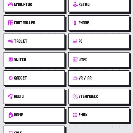
🎮
🕹️
EMULATOR
RETRO
🎛️
📱
CONTROLLER
PHONE
📲
💻
TABLET
PC
🔲
🎒
SWITCH
UMPC
⚙️
🥽
GADGET
VR / AR
🎧
🚀
AUDIO
STEAMDECK
🏠
📖
HOME
E-INK