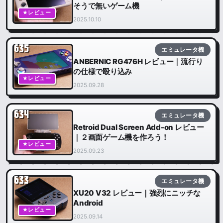
そうで無いゲーム機
★レビュー
2025.10.10
635
エミュレータ機
ANBERNIC RG476H レビュー｜流行り
の仕様で殴り込み
★レビュー
2025.09.28
634
エミュレータ機
Retroid Dual Screen Add-on レビュー
｜２画面ゲーム機を作ろう！
★レビュー
2025.09.23
633
エミュレータ機
XU20 V32 レビュー｜強烈にニッチな
Android
★レビュー
2025.09.14