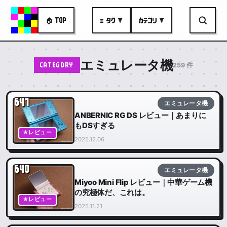
🏠 TOP
# タグ ▼
カテゴリ ▼
エミュレータ機
259 件
CATEGORY
641
エミュレータ機
ANBERNIC RG DS レビュー｜あまりに
もDSすぎる
★レビュー
2025.12.06
640
エミュレータ機
Miyoo Mini Flip レビュー｜中華ゲーム機
の究極体だ、これは。
★レビュー
2025.11.21