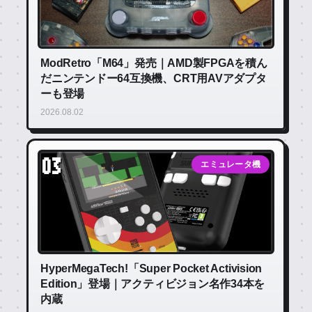
ModRetro「M64」発売｜AMD製FPGAを積ん
だニンテンドー64互換機、CRT用AVアダプタ
ーも登場
2026.08.02
03
エミュレータ機
HyperMegaTech!「Super Pocket Activision
Edition」登場｜アクティビジョン名作34本を
内蔵