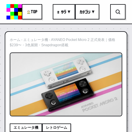
TOP
# タグ ▼
カテゴリ ▼
ホーム
-
エミュレータ機
-
AYANEO Pocket Micro 2 正式発表｜価格
$239〜・3色展開・Snapdragon搭載
エミュレータ機
レトロゲーム