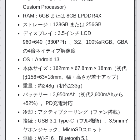
Custom Processor）
RAM：6GB または 8GB LPDDR4X
ストレージ：128GB または 256GB
ディスプレイ：3.5インチ LCD
960×640（330PPI）、3:2、100%sRGB。GBA
の4倍ネイティブ解像度
OS：Android 13
本体サイズ：162mm × 67.8mm × 18mm（初代
は156×63×18mm。幅・高さが若干アップ）
重量：約248g（初代233g）
バッテリー：3,950mAh（初代2,600mAhから
+52%）。PD充電対応
冷却：アクティブクーリング（ファン搭載）
接続：USB 3.1 Type-C（フル機能）、3.5mmイ
ヤホンジャック、MicroSDスロット
無線：Wi-Fi 6、Bluetooth 5.1