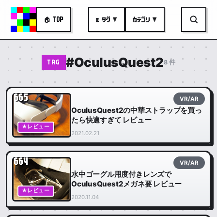
🏠 TOP
# タグ ▼
カテゴリ ▼
#OculusQuest2
8 件
TAG
665
VR/AR
OculusQuest2の中華ストラップを買っ
たら快適すぎて レビュー
★レビュー
2021.02.21
664
VR/AR
水中ゴーグル用度付きレンズで
OculusQuest2メガネ要 レビュー
★レビュー
2020.11.04