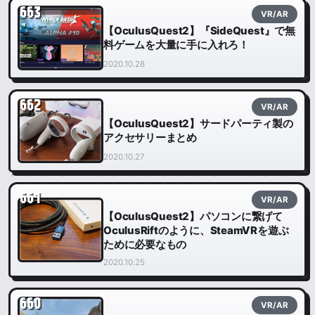
663
VR/AR
【OculusQuest2】『SideQuest』で無
料ゲームを大量に手に入れろ！
2020.10.28
662
VR/AR
【OculusQuest2】サードパーティ製の
アクセサリーまとめ
2020.10.27
661
VR/AR
【OculusQuest2】パソコンに繋げて
OculusRiftのように、SteamVRを遊ぶ
ために必要なもの
2020.10.25
660
VR/AR