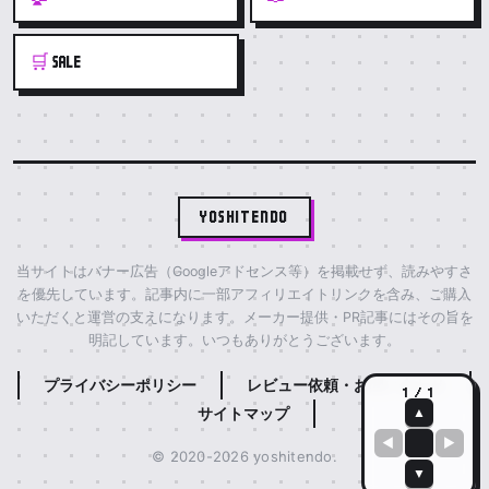
🛒
SALE
YOSHITENDO
当サイトはバナー広告（Googleアドセンス等）を掲載せず、読みやすさ
を優先しています。記事内に一部アフィリエイトリンクを含み、ご購入
いただくと運営の支えになります。メーカー提供・PR記事にはその旨を
明記しています。いつもありがとうございます。
プライバシーポリシー
レビュー依頼・お問い合わせ
1 / 1
サイトマップ
▲
◀
▶
© 2020-2026 yoshitendo.
▼