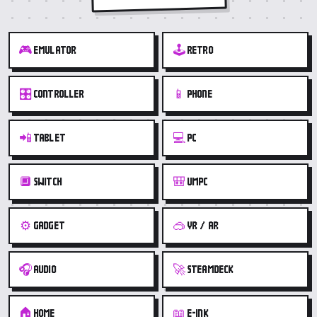
🎮
🕹️
EMULATOR
RETRO
🎛️
📱
CONTROLLER
PHONE
📲
💻
TABLET
PC
🔲
🎒
SWITCH
UMPC
⚙️
🥽
GADGET
VR / AR
🎧
🚀
AUDIO
STEAMDECK
🏠
📖
HOME
E-INK