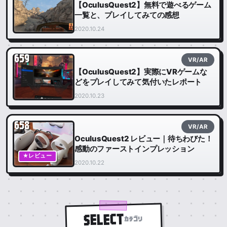
【OculusQuest2】無料で遊べるゲーム
一覧と、プレイしてみての感想
2020.10.24
659
VR/AR
【OculusQuest2】実際にVRゲームな
どをプレイしてみて気付いたレポート
2020.10.23
658
VR/AR
OculusQuest2 レビュー｜待ちわびた！
感動のファーストインプレッション
★レビュー
2020.10.22
SELECT
カテゴリ