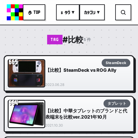
🏠 TOP
# タグ ▼
カテゴリ ▼
#比較
5 件
TAG
665
SteamDeck
【比較】SteamDeck vs ROG Ally
2023.06.28
664
タブレット
【比較】中華タブレットのブランドと代
表端末を比較ver.2021年10月
2021.10.30