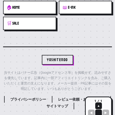
🏠
📖
HOME
E-INK
🛒
SALE
YOSHITENDO
当サイトはバナー広告（Googleアドセンス等）を掲載せず、読みやすさ
を優先しています。記事内に一部アフィリエイトリンクを含み、ご購入
いただくと運営の支えになります。メーカー提供・PR記事にはその旨を
明記しています。いつもありがとうございます。
プライバシーポリシー
レビュー依頼・お問い合わせ
1 / 1
サイトマップ
▲
◀
▶