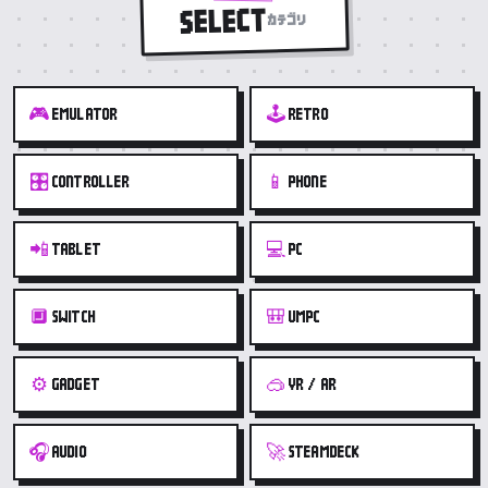
SELECT
カテゴリ
🎮
🕹️
EMULATOR
RETRO
🎛️
📱
CONTROLLER
PHONE
📲
💻
TABLET
PC
🔲
🎒
SWITCH
UMPC
⚙️
🥽
GADGET
VR / AR
🎧
🚀
AUDIO
STEAMDECK