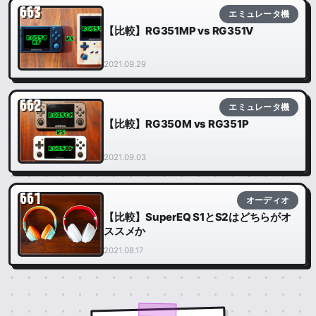
663
エミュレータ機
【比較】RG351MP vs RG351V
2021.09.29
662
エミュレータ機
【比較】RG350M vs RG351P
2021.09.03
661
オーディオ
【比較】SuperEQ S1とS2はどちらがオ
ススメか
2021.08.17