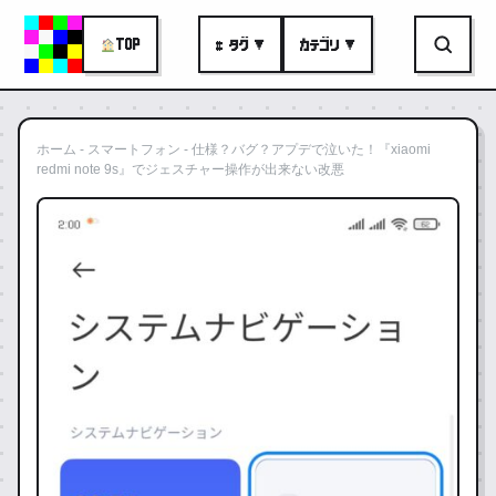
TOP
# タグ ▼
カテゴリ ▼
ホーム
-
スマートフォン
-
仕様？バグ？アプデで泣いた！『xiaomi
redmi note 9s』でジェスチャー操作が出来ない改悪