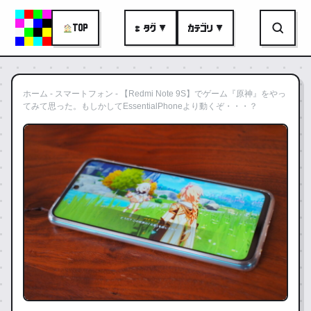
TOP
# タグ ▼
カテゴリ ▼
ホーム
-
スマートフォン
-
【Redmi Note 9S】でゲーム『原神』をやっ
てみて思った。もしかしてEssentialPhoneより動くぞ・・・？