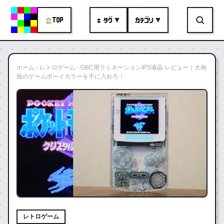
TOP
# タグ ▼
カテゴリ ▼
ホーム
-
レトロゲーム
-
GBC用ラミネーションIPS液晶 レビュー｜大画
面のゲームボーイカラーを手に入れろ！
レトロゲーム