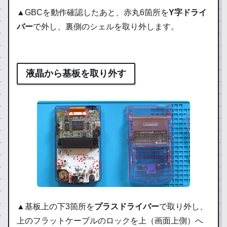
▲GBCを動作確認したあと、赤丸6箇所を
Y字ドライ
バー
で外し、裏側のシェルを取り外します。
液晶から基板を取り外す
▲基板上の下3箇所を
プラスドライバー
で取り外し、
上のフラットケーブルのロックを上（画面上側）へ