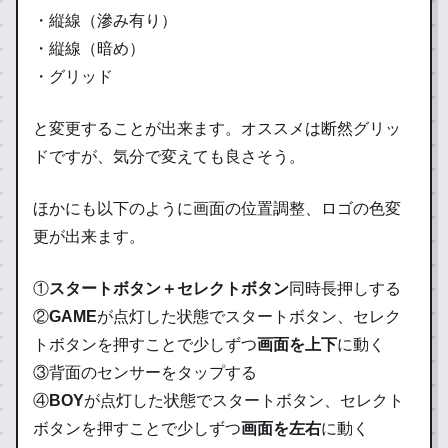
・縦線（滲み有り）
・縦線（暗め）
・グリッド
と変更することが出来ます。オススメは断然グリッ
ドですが、気分で変えても良さそう。
ほかにも以下のように画面の位置調整、ロゴの色変
更が出来ます。
①
スタートボタン＋セレクトボタン
同時長押しする
②
GAME
が点灯した状態でスタートボタン、セレク
トボタンを押すことで少しずつ
画面を上下
に動く
③背面のセンサーをタップする
④
BOY
が点灯した状態でスタートボタン、セレクト
ボタンを押すことで少しずつ
画面を左右
に動く