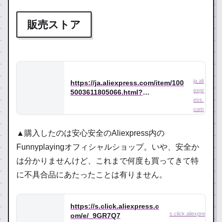
販売ストア
ja.ali
https://ja.aliexpress.com/item/100
expr
5003611805066.html?
ess.
gatewayAdapt=glo2jpn&spm=a2g
com
0o.order_detail.0.0.28bc16913U79
3q
▲購入したのは安心安全のAliexpress内の
Funnyplayingオフィシャルショップ。いや、安全か
は分かりませんけど、これまで何度も買ってきて特
に不具合品にあたったことは有りません。
https://s.click.aliexpress.c
s.click.aliexpre
om/e/_9GR7Q7