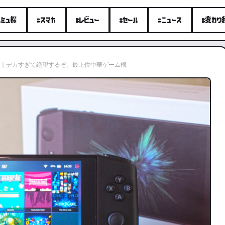
エミュ機
#スマホ
#レビュー
#セール
#ニュース
#変わり
 レビュー｜デカすぎて絶望するぞ。最上位中華ゲーム機