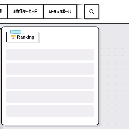
種
#自作キーボード
#トラックボール
#ミニPC
#折りたたみ
Ranking