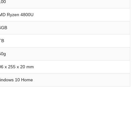
100
MD Ryzen 4800U
6GB
TB
50g
06 x 255 x 20 mm
indows 10 Home