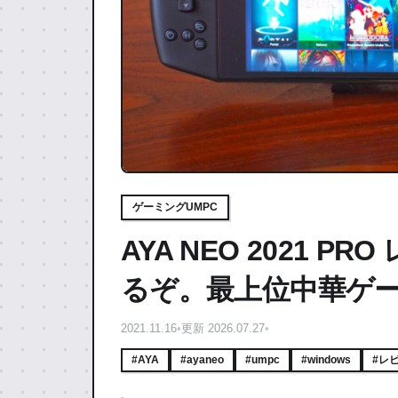
ゲーミングUMPC
AYA NEO 2021 
るぞ。最上位中華ゲ
2021.11.16
•
更新 2026.07.27
•
#AYA
#ayaneo
#umpc
#windows
#レ