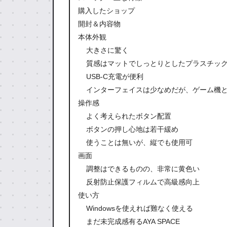
購入したショップ
開封＆内容物
本体外観
大きさに驚く
質感はマットでしっとりとしたプラスチッ
USB-C充電が便利
インターフェイスは少なめだが、ゲーム機
操作感
よく考えられたボタン配置
ボタンの押し心地は若干緩め
使うことは無いが、縦でも使用可
画面
調整はできるものの、非常に黄色い
反射防止保護フィルムで高級感向上
使い方
Windowsを使えれば難なく使える
まだ未完成感有るAYA SPACE