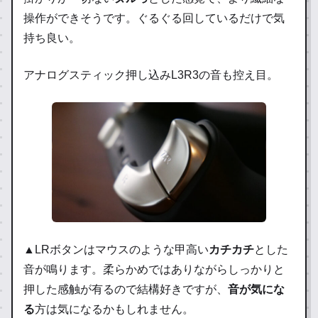
操作ができそうです。ぐるぐる回しているだけで気
持ち良い。
アナログスティック押し込みL3R3の音も控え目。
▲LRボタンはマウスのような甲高い
カチカチ
とした
音が鳴ります。柔らかめではありながらしっかりと
押した感触が有るので結構好きですが、
音が気にな
る
方は気になるかもしれません。