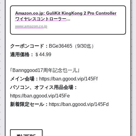
Amazon.co.jp: GuliKit KingKong 2 Pro Controller
ワイヤレスコントローラー
Switch/Windows/Android/macOS/iOS対応 : ゲーム
www.amazon.co.jp
クーポンコード：
BGe36465（
9/30
迄）
適用価格：
＄44.99
｢Bannggood17周年記念乜一儿｣
メイン会場：
https://ban.ggood.vip/145Ff
パソコン、オフィス用品会場：
https://ban.ggood.vip/145Fe
新着限定セール：
https://ban.ggood.vip/145Fd