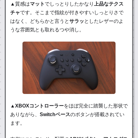
▲質感は
マット
でしっとりしたかなり
上品なテクス
チャ
です。そこまで指紋が付きやすいしっとりさで
はなく、どちらかと言うと
サラッ
としたレザーのよ
うな雰囲気とも取れるつや消し。
▲
XBOXコントローラー
をほぼ完全に踏襲した形状で
ありながら、
Switchベース
のボタンが搭載されてい
ます。