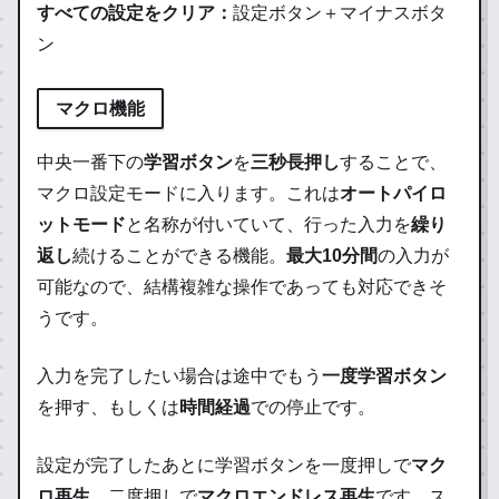
すべての設定をクリア：
設定ボタン＋マイナスボタ
ン
マクロ機能
中央一番下の
学習ボタン
を
三秒長押し
することで、
マクロ設定モードに入ります。これは
オートパイロ
ットモード
と名称が付いていて、行った入力を
繰り
返し
続けることができる機能。
最大10分間
の入力が
可能なので、結構複雑な操作であっても対応できそ
うです。
入力を完了したい場合は途中でもう
一度学習ボタン
を押す、もしくは
時間経過
での停止です。
設定が完了したあとに学習ボタンを一度押しで
マク
ロ再生
、二度押しで
マクロエンドレス再生
です。ス