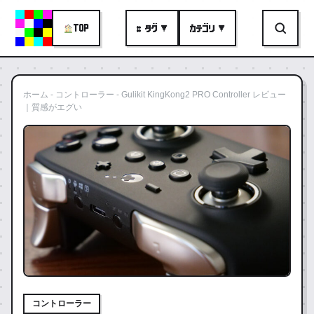
TOP
# タグ ▼
カテゴリ ▼
ホーム
-
コントローラー
-
Gulikit KingKong2 PRO Controller レビュー
｜質感がエグい
コントローラー