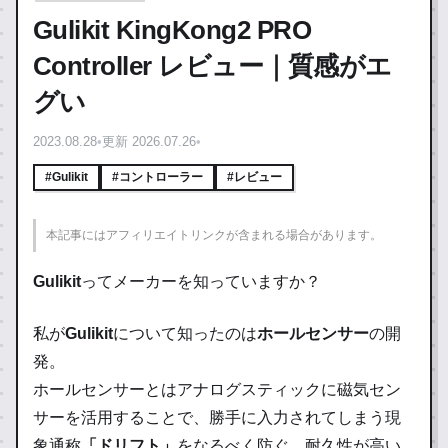
Gulikit KingKong2 PRO
Controller レビュー｜質感がエ
グい
2023.08.28
•
更新 2026.07.26
•
#Gulikit
#コントローラー
#レビュー
本記事にはアフィリエイトリンクが含まれる場合があります。
Gulikit
ってメーカーを知っていますか？
私が
Gulikit
について知ったのは
ホールセンサー
の開
発。
ホールセンサーとはアナログスティックに磁気セン
サーを活用することで、勝手に入力されてしまう現
象通称
「ドリフト」
をなるべく防ぐ、
耐久性
が高い