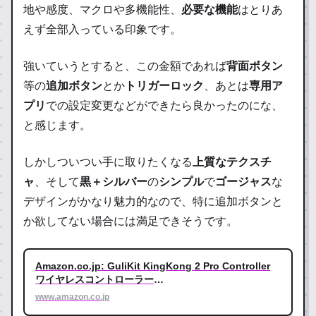
地や感度、マクロや多機能性、
必要な機能
はとりあ
えず全部入っている印象です。
強いていうとすると、この金額であれば
背面ボタン
等の
追加ボタン
とか
トリガーロック
、あとは
専用ア
プリ
での設定変更などができたら良かったのにな、
と感じます。
しかしついつい手に取りたくなる
上質なテクスチ
ャ
、そして
黒＋シルバー
の
シンプル
で
ゴージャス
な
デザインがかなり魅力的なので、特に追加ボタンと
か欲してない場合には満足できそうです。
Amazon.co.jp: GuliKit KingKong 2 Pro Controller
ワイヤレスコントローラー
Switch/Windows/Android/macOS/iOS対応 : ゲーム
www.amazon.co.jp