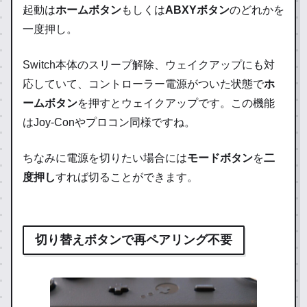
起動は
ホームボタン
もしくは
ABXYボタン
のどれかを
一度押し。
Switch本体のスリープ解除、ウェイクアップにも対
応していて、コントローラー電源がついた状態で
ホ
ームボタン
を押すとウェイクアップです。この機能
はJoy-Conやプロコン同様ですね。
ちなみに電源を切りたい場合には
モードボタン
を
二
度押し
すれば切ることができます。
切り替えボタンで再ペアリング不要