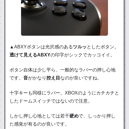
▲ABXYボタンは光沢感のある
ツルッ
としたボタン。
透けて見えるABXY
の印字がシックでカッコイイ。
ボタン自体は少し平ら、一般的なラバーの押し心地
です。
音
がかなり
控え目
なのが良いですね。
十字キーも同様にラバー。XBOXのようにカチカチと
したドームスイッチではないので注意。
しかし押し心地としては若干
硬め
で、しっかり押し
た感覚が有るのが良いです。