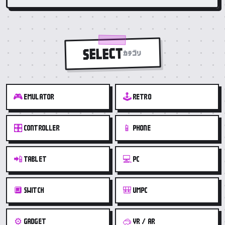
SELECT
カテゴリ
🎮
🕹️
EMULATOR
RETRO
🎛️
📱
CONTROLLER
PHONE
📲
💻
TABLET
PC
🔲
🎒
SWITCH
UMPC
⚙️
🥽
GADGET
VR / AR