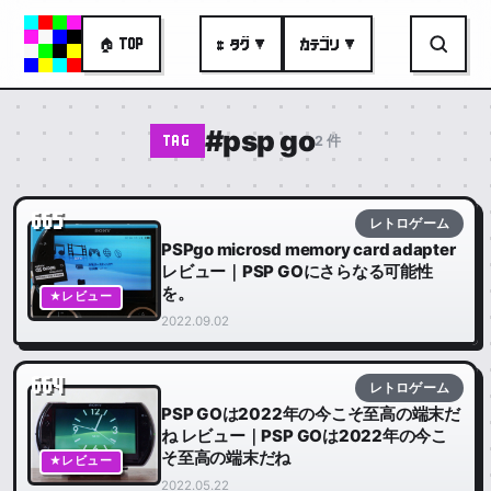
🏠 TOP
# タグ ▼
カテゴリ ▼
#psp go
2 件
TAG
665
レトロゲーム
PSPgo microsd memory card adapter
レビュー｜PSP GOにさらなる可能性
を。
★レビュー
2022.09.02
664
レトロゲーム
PSP GOは2022年の今こそ至高の端末だ
ね レビュー｜PSP GOは2022年の今こ
そ至高の端末だね
★レビュー
2022.05.22