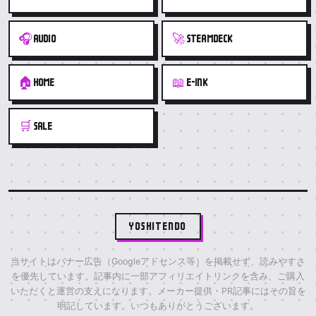
🎧
🚀
AUDIO
STEAMDECK
🏠
📖
HOME
E-INK
🛒
SALE
YOSHITENDO
当サイトはバナー広告（Googleアドセンス等）を掲載せず、読みやすさ
を優先しています。記事内に一部アフィリエイトリンクを含み、ご購入
いただくと運営の支えになります。メーカー提供・PR記事にはその旨を
明記しています。いつもありがとうございます。