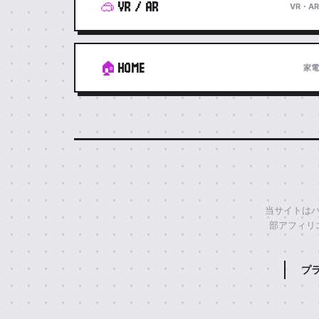
🥽
VR / AR
VR・AR
🏠
HOME
家電
当サイトはバ
部アフィリ
プ