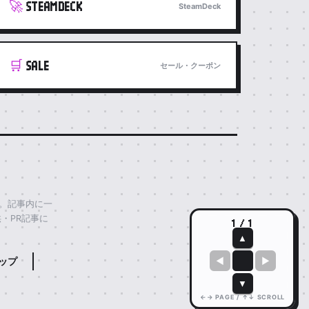
🚀
STEAMDECK
SteamDeck
🛒
SALE
セール・クーポン
す。記事内に一
・PR記事に
1 / 1
▲
◀
▶
ップ
▼
←→ PAGE / ↑↓ SCROLL