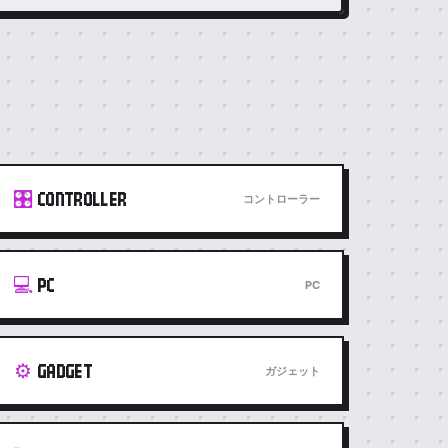
🎛️
CONTROLLER
コントローラー
💻
PC
PC
⚙️
GADGET
ガジェット