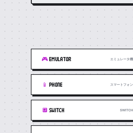
🎮
EMULATOR
エミュレータ機
📱
PHONE
スマートフォン
🔲
SWITCH
SWITCH