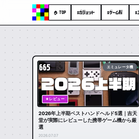
#ガジェット
#ゲーム機
#
🏠 TOP
665
エミュレータ機
★レビュー
2026年上半期ベストハンドヘルド5選｜吉天
堂が実際にレビューした携帯ゲーム機から厳
選
2026.07.07