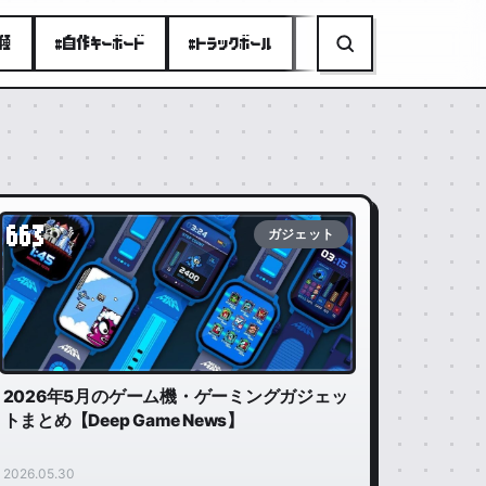
り種
#自作キーボード
#トラックボール
#ミニPC
#折りたたみ
663
ガジェット
2026年5月のゲーム機・ゲーミングガジェッ
トまとめ【Deep Game News】
2026.05.30