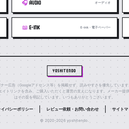
🎧
AUDIO
オーディオ
📖
E-INK
E-ink・電子ペーパー
YOSHITENDO
ナー広告（Googleアドセンス等）を掲載せず、読みやすさを優先していま
エイトリンクを含み、ご購入いただくと運営の支えになります。メーカー提供
はその旨を明記しています。いつもありがとうございます。
ライバシーポリシー
レビュー依頼・お問い合わせ
サイトマ
© 2020-2026 yoshitendo.