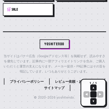
🛒
SALE
YOSHITENDO
当サイトはバナー広告（Googleアドセンス等）を掲載せず、読みやすさ
を優先しています。記事内に一部アフィリエイトリンクを含み、ご購入
いただくと運営の支えになります。メーカー提供・PR記事にはその旨を
明記しています。いつもありがとうございます。
プライバシーポリシー
レビュー依頼・お問い合わせ
1 / 1
サイトマップ
▲
◀
▶
© 2020-2026 yoshitendo.
▼