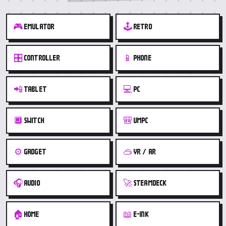
🎮
🕹️
EMULATOR
RETRO
🎛️
📱
CONTROLLER
PHONE
📲
💻
TABLET
PC
🔲
🎒
SWITCH
UMPC
⚙️
🥽
GADGET
VR / AR
🎧
🚀
AUDIO
STEAMDECK
🏠
📖
HOME
E-INK