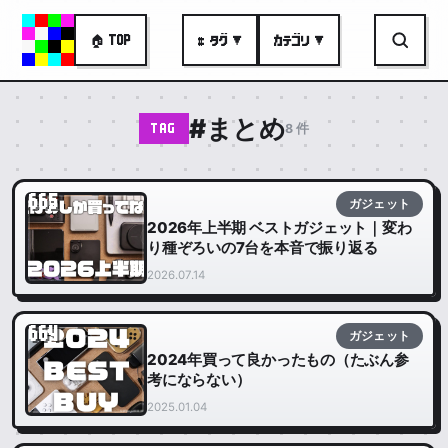
🏠 TOP
# タグ ▼
カテゴリ ▼
#まとめ
8 件
TAG
665
ガジェット
2026年上半期 ベストガジェット｜変わ
り種ぞろいの7台を本音で振り返る
2026.07.14
664
ガジェット
2024年買って良かったもの（たぶん参
考にならない）
2025.01.04