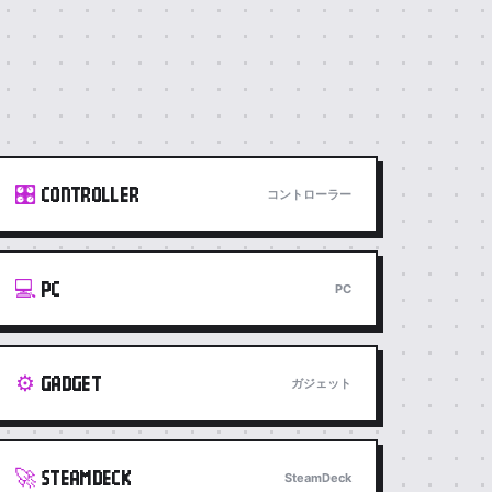
🎛️
CONTROLLER
コントローラー
💻
PC
PC
⚙️
GADGET
ガジェット
🚀
STEAMDECK
SteamDeck