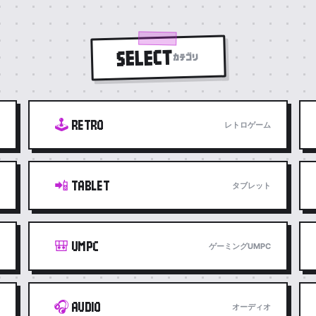
SELECT
カテゴリ
🕹️
RETRO
レトロゲーム
📲
TABLET
タブレット
🎒
UMPC
ゲーミングUMPC
🎧
AUDIO
オーディオ