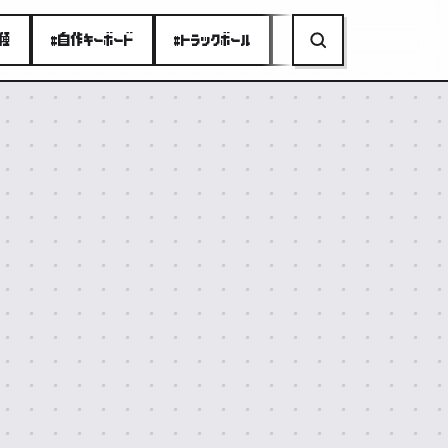
り種
#自作キーボード
#トラックボール
#ミニPC
#折りたたみ