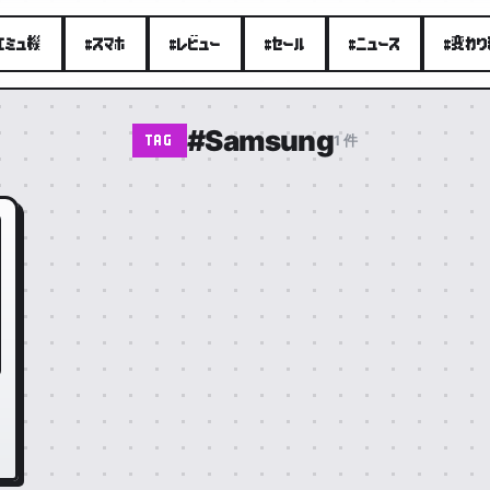
エミュ機
#スマホ
#レビュー
#セール
#ニュース
#変わ
#Samsung
1 件
TAG