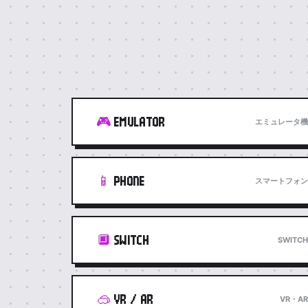
🎮
EMULATOR
エミュレータ機
📱
PHONE
スマートフォン
🔲
SWITCH
SWITCH
🥽
VR / AR
VR・AR