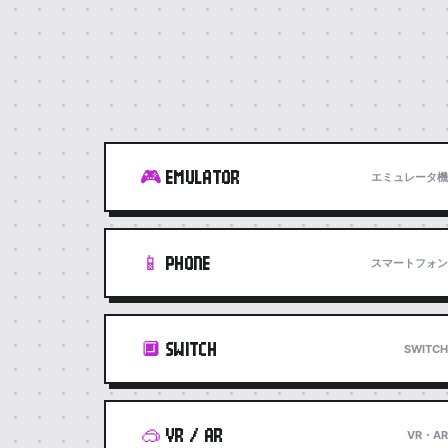
🎮
EMULATOR
エミュレータ機
📱
PHONE
スマートフォン
🔲
SWITCH
SWITCH
🥽
VR / AR
VR・AR