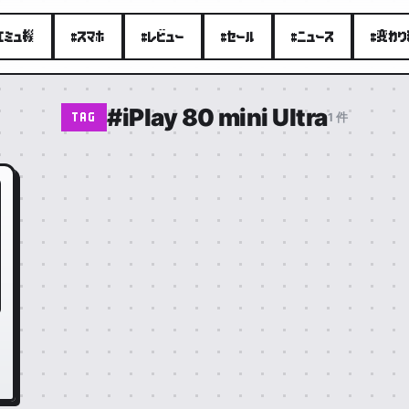
エミュ機
#スマホ
#レビュー
#セール
#ニュース
#変わ
#iPlay 80 mini Ultra
1 件
TAG