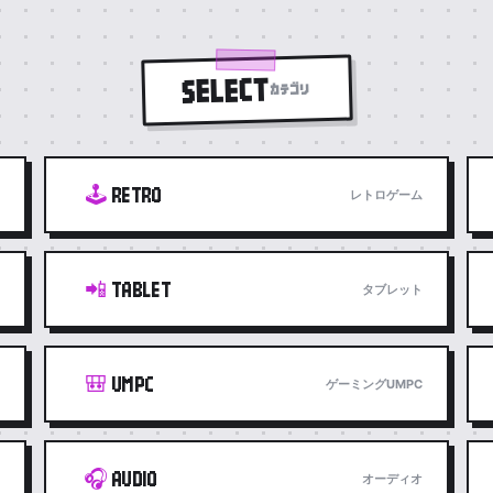
SELECT
カテゴリ
🕹️
RETRO
レトロゲーム
📲
TABLET
タブレット
🎒
UMPC
ゲーミングUMPC
🎧
AUDIO
オーディオ