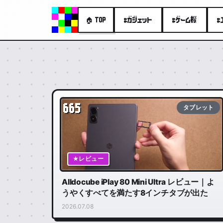
#ガジェット
#ゲーム機
#
🏠 TOP
665
タブレット
★レビュー
Alldocube iPlay 80 Mini Ultra レビュー｜よ
うやくすべてを満たす8インチタブが出た
2026.07.08