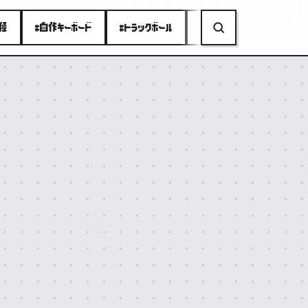
り種
#自作キーボード
#トラックボール
#ミニPC
#折りたたみ