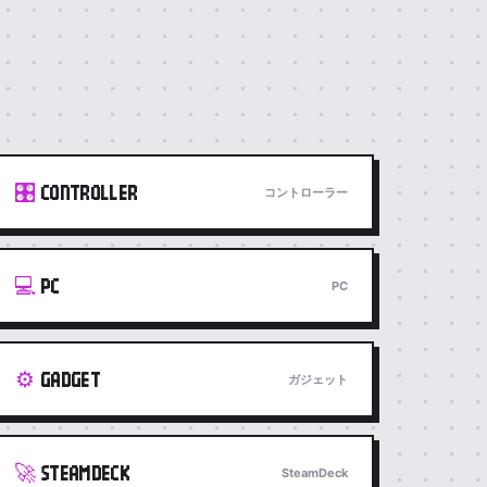
🎛️
CONTROLLER
コントローラー
💻
PC
PC
⚙️
GADGET
ガジェット
🚀
STEAMDECK
SteamDeck