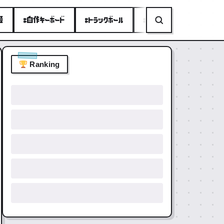
種
#自作キーボード
#トラックボール
#ミニPC
#折りたたみ
Ranking