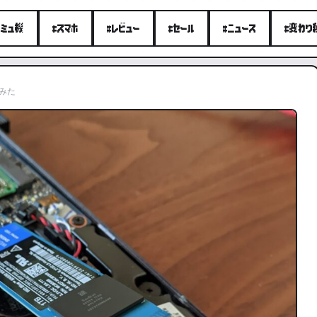
エミュ機
#スマホ
#レビュー
#セール
#ニュース
#変わり
てみた