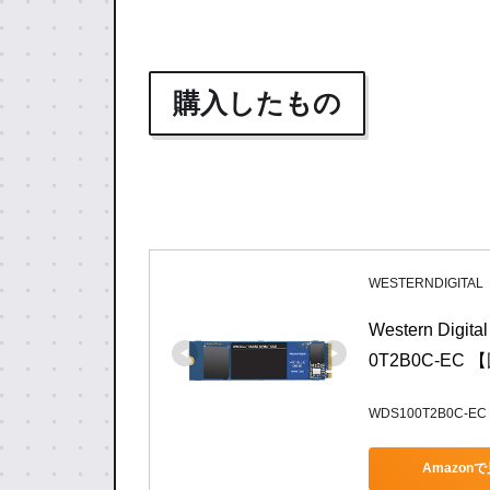
購入したもの
WESTERNDIGITAL
Western Digit
0T2B0C-E
WDS100T2B0C-EC
Amazon