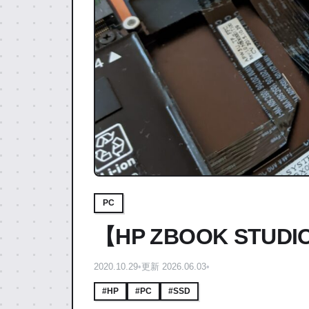
PC
【HP ZBOOK STU
2020.10.29
•
更新 2026.06.03
•
#HP
#PC
#SSD