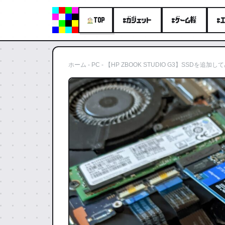
#ガジェット
#ゲーム機
#
TOP
ホーム
-
PC
-
【HP ZBOOK STUDIO G3】SSDを追加し