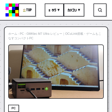
TOP
# タグ ▼
カテゴリ ▼
ホーム
-
PC
-
GMKtec M7 Ultra レビュー｜OCuLink搭載・ゲームもこ
なすコンパクトPC
PC