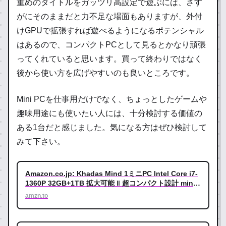
重めのタイトルをガッツリ高設定で遊ぶには、さす
がにそのままだと力不足な場面もありますが、外付
けGPUで拡張すれば遊べるようになるポテンシャル
はあるので、コンパクトPCとして見るとかなり頑張
ってくれていると思います。買って終わりではなく
後から使い方を広げやすいのも良いところです。
Mini PCを仕事用だけでなく、ちょっとしたゲームや
趣味用途にも使いたい人には、十分検討する価値の
ある1台だと感じました。気になる方はぜひ検討して
みて下さい。
Amazon.co.jp: Khadas Mind 1ミニPC Intel Core i7-
1360P 32GB+1TB 拡大可能 ‖ 超コンパクト設計 mini
pc ‖ 4画面出力/最大8K 60Hz 作業効率を向上 ‖
amzn.to
5.55Whスタンバイバッテリー搭載 作業保存の心配がな
く‖WiFi6E/BT5.3/Win11 home&Office365搭載 ‖Mind
シリーズのDockでポートを拡張可能 : パソコン・周辺