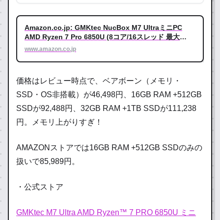
クト設計 ゲーミング&高性能ミニPC : パソコン・周辺
機器
Amazon.co.jp: GMKtec NucBox M7 UltraミニPC
AMD Ryzen 7 Pro 6850U (8コア/16スレッド 最大
4.70GHz) | 16GB DDR5 RAM + 1TB SSD | ミニパソコ
www.amazon.co.jp
ン、Windows 11 Pro、4画面対応8K出力、Oculink接
続、デュアル2.5G LAN、WiFi6 & BT 5.2搭載、コンパ
クト設計 ゲーミング&高性能ミニPC : パソコン・周辺
価格はレビュー時点で、ベアボーン（メモリ・
機器
SSD・OS非搭載）が46,498円、16GB RAM +512GB
SSDが92,488円、32GB RAM +1TB SSDが111,238
円。メモリ上がりすぎ！
AMAZONストアでは16GB RAM +512GB SSDのみの
扱いで85,989円。
・公式ストア
GMKtec M7 Ultra AMD Ryzen™ 7 PRO 6850U ミニ