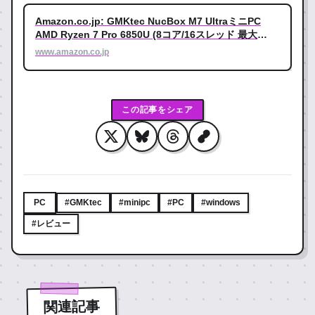
Amazon.co.jp: GMKtec NucBox M7 UltraミニPC
AMD Ryzen 7 Pro 6850U (8コア/16スレッド 最大
4.70GHz) | 16GB DDR5 RAM + 1TB SSD | ミニパソコ
www.amazon.co.jp
ン、Windows 11 Pro、4画面対応8K出力、Oculink接
続、デュアル2.5G LAN、WiFi6 & BT 5.2搭載、コンパ
クト設計 ゲーミング&高性能ミニPC : パソコン・周辺
機器
この記事をシェア
PC
#GMKtec
#minipc
#PC
#windows
#レビュー
関連記事