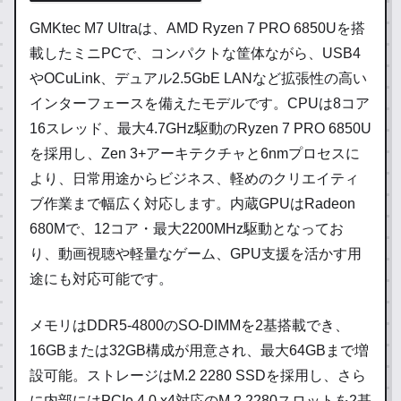
GMKtec M7 Ultraは、AMD Ryzen 7 PRO 6850Uを搭
載したミニPCで、コンパクトな筐体ながら、USB4
やOCuLink、デュアル2.5GbE LANなど拡張性の高い
インターフェースを備えたモデルです。CPUは8コア
16スレッド、最大4.7GHz駆動のRyzen 7 PRO 6850U
を採用し、Zen 3+アーキテクチャと6nmプロセスに
より、日常用途からビジネス、軽めのクリエイティ
ブ作業まで幅広く対応します。内蔵GPUはRadeon
680Mで、12コア・最大2200MHz駆動となってお
り、動画視聴や軽量なゲーム、GPU支援を活かす用
途にも対応可能です。
メモリはDDR5-4800のSO-DIMMを2基搭載でき、
16GBまたは32GB構成が用意され、最大64GBまで増
設可能。ストレージはM.2 2280 SSDを採用し、さら
に内部にはPCIe 4.0 x4対応のM.2 2280スロットを2基