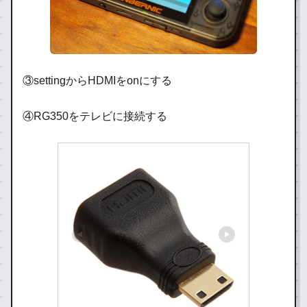
③settingからHDMIをonにする
④RG350をテレビに接続する