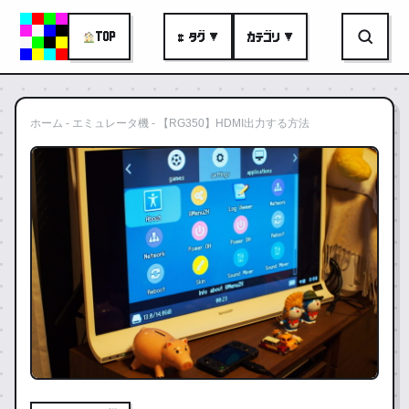
TOP
# タグ ▼
カテゴリ ▼
ホーム
-
エミュレータ機
-
【RG350】HDMI出力する方法