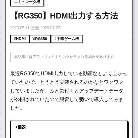
エミュレータ機
【RG350】HDMI出力する方法
2020.05.11
•
更新 2026.07.27
•
#HDMI
#RG350
#中華ゲーム機
本記事にはアフィリエイトリンクが含まれる場合があります。
最近RG350でHDMI出力している動画などよく上がっ
ていたので、とうとう実装されるのかなとワクワク
していましたが、ふと気付くとアップデートデータ
が公開されていたので興奮して
勢い
で導入してみま
した。
目次