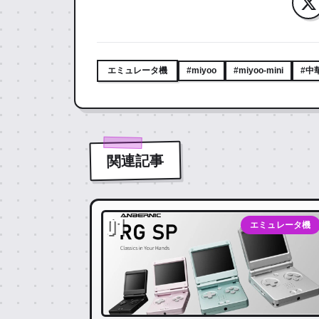
エミュレータ機
#miyoo
#miyoo-mini
#中
関連記事
01
エミュレータ機