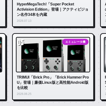
HyperMegaTech!「Super Pocket
Activision Edition」登場｜アクティビジョ
ン名作34本を内蔵
2026.07.13
05
エミュレータ機
TRIMUI「Brick Pro」「Brick Hammer Pro
U」登場｜廉価Linux版と高性能Android版
を比較
2026.06.25