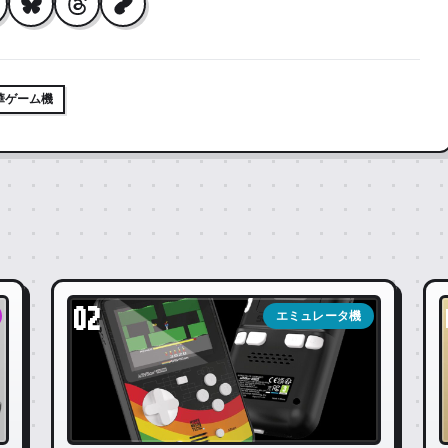
華ゲーム機
02
エミュレータ機