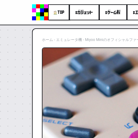
#ガジェット
#ゲーム機
#
TOP
ホーム
-
エミュレータ機
-
Miyoo Miniのオフィシャルフ