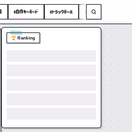
種
#自作キーボード
#トラックボール
#ミニPC
#折りたたみ
Ranking