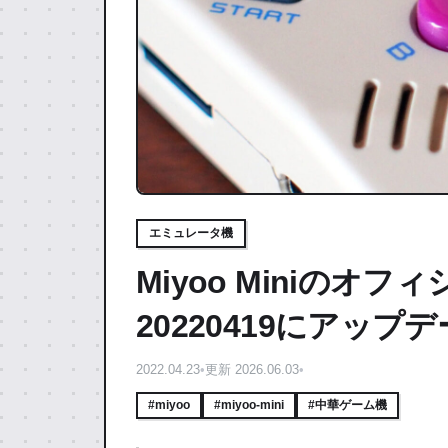
エミュレータ機
Miyoo Miniのオ
20220419にアップ
2022.04.23
•
更新 2026.06.03
•
#miyoo
#miyoo-mini
#中華ゲーム機