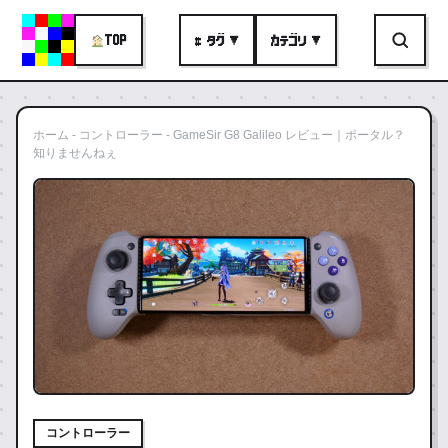
TOP
# タグ ▼
カテゴリ ▼
ホーム
-
コントローラー
-
GameSir G8 Galileo レビュー｜ポータル？
知りませんねぇ
コントローラー