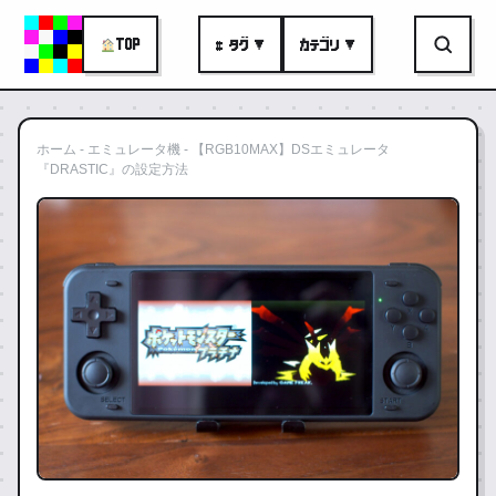
TOP
# タグ ▼
カテゴリ ▼
ホーム
-
エミュレータ機
-
【RGB10MAX】DSエミュレータ
『DRASTIC』の設定方法