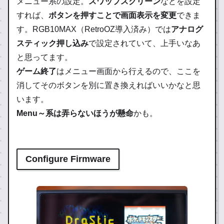
メニュー系の設定。
スワップスクリーン
などを設定
すれば、
ボタンを押すことで画面表示を変更
できま
す。RGB10MAX（RetroOZ導入済み）では
アナログ
スティック押し込み
で設定されていて、上手いなあ
と思ってます。
ゲーム終了
はメニュー画面から行えるので、ここを
消してそのボタンを別に置き換えればいいかなと思
います。
Menu～系は弄らないほうが懸命
かも。
Configure Firmware