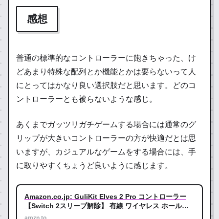
感想
普通の標準的なコントローラーに飽きちゃった、け
どあまり特殊な配列とか機能とかは要らないって人
にとってはかなり良い選択肢だと思います。どのコ
ントローラーとも被らないような感じ。
あくまでガッツリガチゲームする場合には通常のグ
リップが大きいコントローラーの方が快適だとは思
いますが、カジュアルなゲームをする場合には、手
に取りやすくちょうど良いように感じます。
Amazon.co.jp: GuliKit Elves 2 Pro コントローラー
【Switch 2スリープ解除】 有線 ワイヤレス ホールス
ティック マクロ | ドリフト防止 自動連射 ジャイロ 振
amzn.to