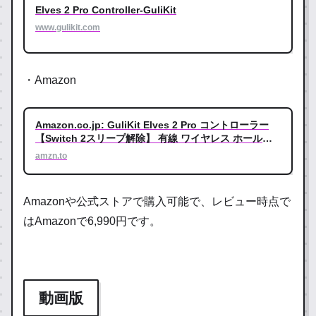
Elves 2 Pro Controller-GuliKit
www.gulikit.com
・Amazon
Amazon.co.jp: GuliKit Elves 2 Pro コントローラー
【Switch 2スリープ解除】 有線 ワイヤレス ホールス
ティック マクロ | ドリフト防止 自動連射 ジャイロ 振
amzn.to
動調整 20時間連続使用 ゲームパッド スイッチコント
ローラー 超低遅延 800mAh大容量バッテリー
Switch/Switch2/PC/Android/IOS対応 軽量 コンパクト
Amazonや公式ストアで購入可能で、レビュー時点で
小型 レトロ ケース付き 白 : パソコン・周辺機器
はAmazonで6,990円です。
動画版