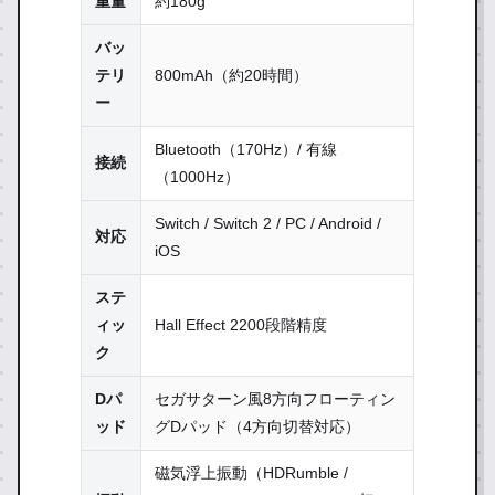
重量
約180g
バッ
テリ
800mAh（約20時間）
ー
Bluetooth（170Hz）/ 有線
接続
（1000Hz）
Switch / Switch 2 / PC / Android /
対応
iOS
ステ
ィッ
Hall Effect 2200段階精度
ク
Dパ
セガサターン風8方向フローティン
ッド
グDパッド（4方向切替対応）
磁気浮上振動（HDRumble /