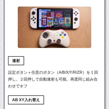
連射
設定ボタン＋任意のボタン（A/B/X/Y/R/ZR）を１回
押し。２回押しで自動連射も可能。再度同じ組み合
わせでオフ
AB XY入れ替え